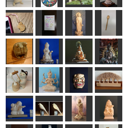
応援する猫さ
版画カレン
阿弥陀如来立
ん
ダ 庚子弥生
メジロ
像
藤枝駆男
fuku
MINI
ラッキー
阿弥陀如来立
亀
母の日カード
像(東)
竹スプーン
RinRin
leaf
ノブサン
だーやま
村娘 スジャ
大仏御身ぬぐ
ツノガエル
ータ
吉祥天女
い
ハチ
ta-chann
sigesama
sigesama
餅をつく猫さ
ん
愛染明王座像
獅子口
冬木立
藤枝駆男
ろうけい
ケンちゃん
イタルデザイン