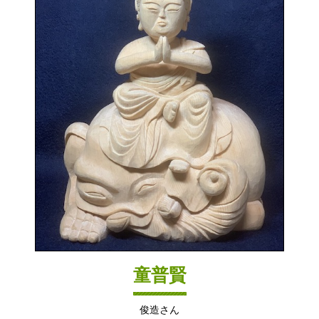
童普賢
俊造さん