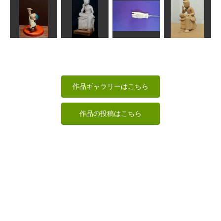
爺と孫
カササギ
制多迦童子
童弁財天
ta-chann
MINI
ハク
Issay
開き手(ペンダ
紙飛行機
弥勒菩薩
ント）
弥勒菩薩
MINI
あらやん
hamachi92
なんぺい
作品ギャラリーはこちら
作品の投稿はこちら