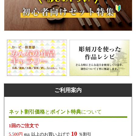
ご利用案内
ネット割引価格
と
ポイント特典
について
1回のご注文で
10
5,500円
以上のお買い上げで
％割引
税込