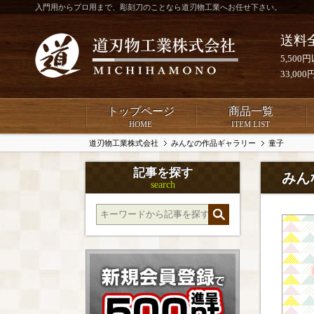
入門用からプロ用まで、彫刻刀のことなら道刃物工業へお任せ下さい。
送料
5,50
33,0
トップページ
商品一覧
HOME
ITEM LIST
道刃物工業株式会社
みんなの作品ギャラリー
童子
記事を探す
みん
search