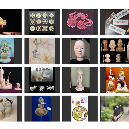
『鬼滅の刃』の鍔
ねこ
（つば）
タコちゃん
新年の挨拶
MINI
ken
すずめようこ
R
輪観音菩薩
goldfish
咲耶姫と天人
地蔵菩薩他
ちゅうさん
kassy
msuganuma
shadow
船・七福神
トリケラトプス
瑠璃観音
白衣観音
kiyonk
ken
みっちゃん
sigesama