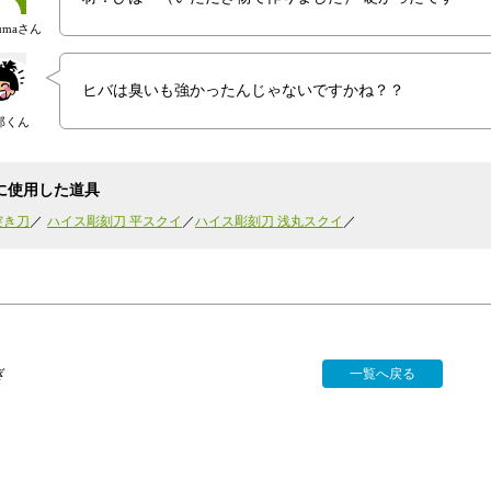
numaさん
ヒバは臭いも強かったんじゃないですかね？？
郎くん
に使用した道具
突き刀
ハイス彫刻刀 平スクイ
ハイス彫刻刀 浅丸スクイ
ぎ
一覧へ戻る