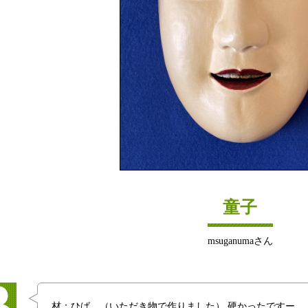
童子
msuganumaさん
材：ひば （いただき物で作りました） 硬かったですー