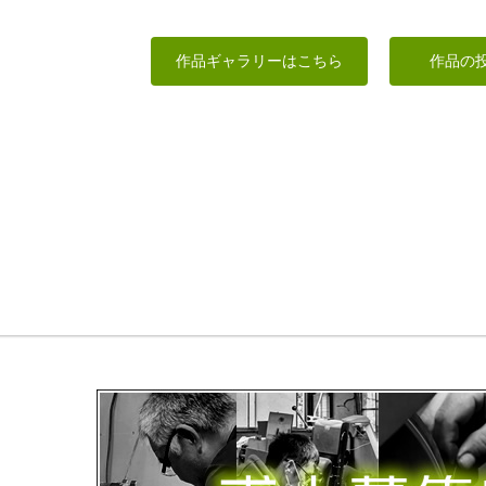
稚児観音「かのん：
つく猫さん
散華」
平成31年 年賀状
文鳥
作品ギャラリーはこちら
作品の
藤枝駆男
kiyonk
fuku
MINI