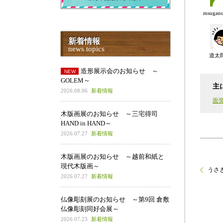
msuga
新着情報
news topics
道太
造形展示会のお知らせ ～
GOLEM～
主
2026.08.06
新着情報
面
木版画展のお知らせ ～三宅得司
HAND in HAND～
2026.07.27
新着情報
木版画展のお知らせ ～越前和紙と
現代木版画～
うさ
2026.07.27
新着情報
仏像彫刻展のお知らせ ～第9回 倉敷
仏像彫刻同好会展～
2026.07.23
新着情報