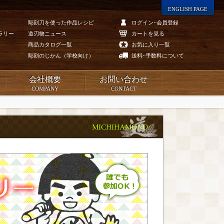
ENGLISH PAGE
彫刻刀を使った作品レシピ
ログイン･会員登録
ラリー
道刃物ニュース
カートを見る
商品カタログ一覧
お気に入り一覧
彫刻のじかん（学校向け）
送料･手数料について
会社概要
お問い合わせ
COMPANY
CONTACT
MICHIHAMONO