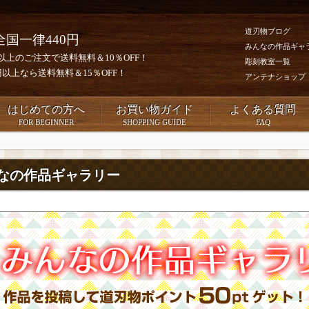
道刃物ブログ
全国一律440円
みんなの作品ギャ
0円以上のご注文で送料無料＆10％OFF！
彫刻教室一覧
00円以上なら送料無料＆15％OFF！
アンテナショップ
はじめての方へ
お買い物ガイド
よくある質問
FOR BEGINNER
SHOPPING GUIDE
FAQ
なの作品ギャラリー