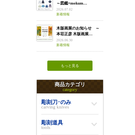
～図鑑×mokum…
2026.07.02
新着情報
木版画展のお知らせ ～
本荘正彦 木版画展…
2026.06.30
新着情報
もっと見る
商品カテゴリ
category
彫刻刀･のみ
carving knives
彫刻道具
tools