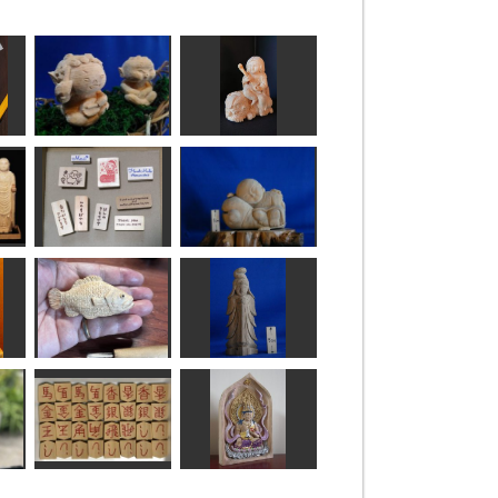
わらべ風神雷神
童文殊
kiyonk
Issay
動物たちの消しゴム
はんこ
いねむり一休さん
penmeron
ta-chann
根魚
観音さま
MINI
ta-chann