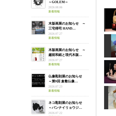
～GOLEM～
2026.08.06
新着情報
木版画展のお知らせ ～
三宅得司 HAND…
2026.07.27
新着情報
木版画展のお知らせ ～
越前和紙と現代木版…
2026.07.27
新着情報
仏像彫刻展のお知らせ
如意
～第9回 倉敷仏像…
2026.07.23
新着情報
ネコ彫刻展のお知らせ
宝
～バンナイリョウジ…
2026.07.22