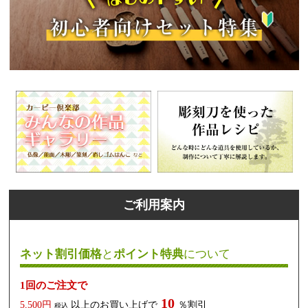
ご利用案内
ネット割引価格
と
ポイント特典
について
1回のご注文で
10
5,500円
以上のお買い上げで
％割引
税込