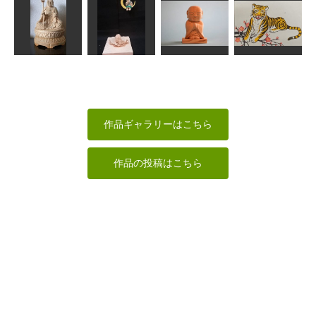
ブリティッシ
ュショートヘ
仏頭 持国天
眠る猫
ア
＆仁王
ブルーギル
LOVEクラフト
波間
ta-chann
MINI
ちいさまおじ
年賀状「寅」7
お地蔵さん
水月かのん
ぞうさま
道刃物★所蔵参考
茶々丸
kiyonk
合之内 麻呂
作品
作品ギャラリーはこちら
作品の投稿はこちら