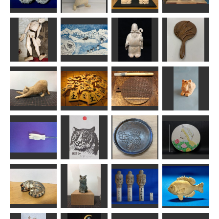
雲中供養稚児
応援する猫さ
菩薩
ん
金剛力士
獅子
kiyonk
藤枝駆男
なんぺい
なんぺい
マリオネット
春がきたらい
（1号）
いな
福禄寿
木彫鏡
キンタキンテ。
すずめようこ
しんちゃん
みぽりん
Carving
伸び猫
将棋駒
CuttingBoard…
寅
波間
RinRin
Hot'nToshi
合之内麻呂
開き手(ペンダ
年賀状「寅」4
ント）
ぶどうのお盆
薔薇と少女
道刃物★所蔵参考
hamachi92
作品
みぽりん
shadow