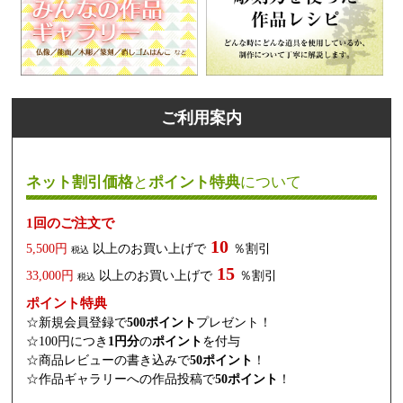
ご利用案内
ネット割引価格
と
ポイント特典
について
1回のご注文で
10
5,500円
以上のお買い上げで
％割引
税込
15
33,000円
以上のお買い上げで
％割引
税込
ポイント特典
☆新規会員登録で
500ポイント
プレゼント！
☆100円につき
1円分
の
ポイント
を付与
☆商品レビューの書き込みで
50ポイント
！
☆作品ギャラリーへの作品投稿で
50ポイント
！