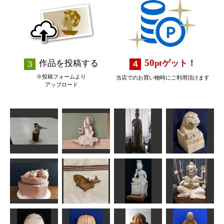
50
作品を投稿する
pt
ゲット！
※投稿フォームより
当店でのお買い物時にご利用頂けます
アップロード
雲中供養菩薩
シジュウカラ
像南21号
菩薩立像
ゴジラ
ムラ
みっちゃん
かっちゃん
俊造