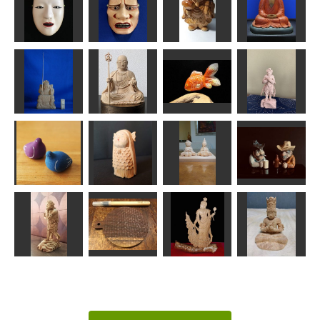
なべ猫
さかな皿
弥勒菩薩
馬頭観音
N（エヌ）
おさかなだいすき
あらやん
なんぺい
増女
橋姫
大黒様
達磨大師像
msuganuma
面打ち次元
あらやん
タカじいさん
恵比寿様
地蔵菩薩坐像
金魚
真達羅大将
ta-chann
茶々丸
MINI
みっちゃん
酔いどれカウ
張り子の鳥
童アマビエ
お雛様
ボーイ達
深瀬
Issay
こばさん
MINI
Carving
制多迦童子
CuttingBoard…
板彫観音
大日如来坐像
ハク
Hot'nToshi
shadow
ぱんでし