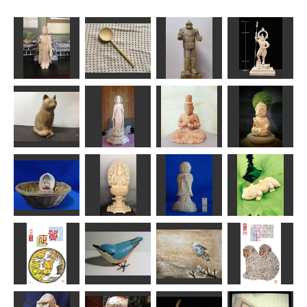
阿弥陀如来像
おたま
鉄人28号
増長天
みっちゃん
たくちゃん
俊造
shadow
座った猫
瑠璃観音菩薩
大日如来座像
童阿弥陀
波間
きいろちゃん
ハク
Issay
ニシアフリカ
かのん宝箱
聖観音座像
お地蔵さん
トカゲモドキ
kiyonk
彫マサ
ta-chann
テスロ Tesuro