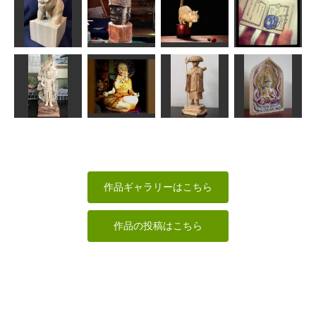
平成31年 年
飛ぶゆでたま
2016年1月 版
賀状
ゴジュウカラ
ご
画カレンダ
fuku
あらやん
すずめようこ
fuku
総版画豆本
「デンデンム
シノカナシ
ゴリラ胸像
マヤの人
ねこ
ミ」
俊造
sigesama
MINI
サジ
調身・調息・
不動明王像
調心
修行僧
虚空蔵菩薩
みっちゃん
sigesama
茶々丸
ちゅうさん
作品ギャラリーはこちら
作品の投稿はこちら