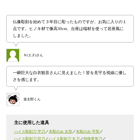
仏像彫刻を始めて３年目に彫ったものですが、お気に入りの１
点です。ヒノキ材で像高30cm、台座は端材を使って岩座風に
しました。
Ｎ(エヌ)さん
一瞬巨大な白衣観音さんに見えました！皆を見守る視線に優し
さを感じます。
道太郎くん
主に使用した道具
ハイス彫刻刀 平刀
木彫のみ 丸型
木彫のみ 平型
ハイス彫刻刀 印刀
ハイス彫刻刀 丸刀
特殊変形刀