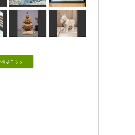
shadow
えらむ
「おかめ」と「ひょ
状
春がきたらいいな
っとこ」
すずめようこ
IKA,Create.
大日如来
干支 午
投稿はこちら
ちゅうさん
合之内麻呂