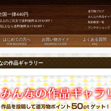
道刃物ブログ
全国一律440円
みんなの作品ギャ
0円以上のご注文で送料無料＆10％OFF！
彫刻教室一覧
00円以上なら送料無料＆15％OFF！
アンテナショップ
はじめての方へ
お買い物ガイド
よくある質問
FOR BEGINNER
SHOPPING GUIDE
FAQ
なの作品ギャラリー