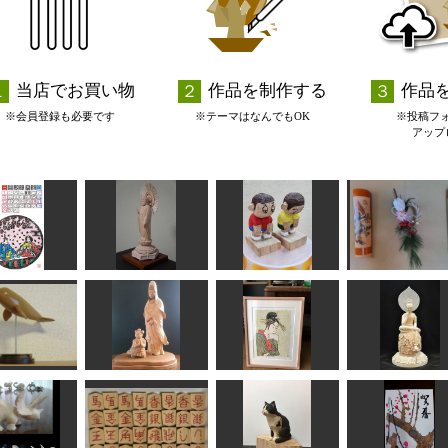
当店でお買い物
作品を制作する
作品
※会員登録も必要です
※テーマはなんでもOK
※投稿フ
アップ
レンダ 庚子
弥生
阿弥陀如来立像
ごめんなさい
竹彫り
fuku
ラッキー
のりお
taka
中宮寺 弥勒菩
ベルーガ
善財童子と白衣観音
美人気量競(写)歌麿
跏像