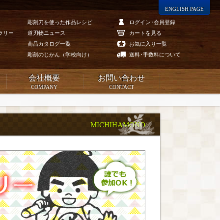
ENGLISH PAGE
彫刻刀を使った作品レシピ
ログイン･会員登録
ラリー
道刃物ニュース
カートを見る
商品カタログ一覧
お気に入り一覧
彫刻のじかん（学校向け）
送料･手数料について
会社概要
お問い合わせ
COMPANY
CONTACT
MICHIHAMONO