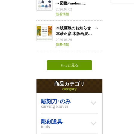
～図鑑×mokum…
2026.07.02
新着情報
木版画展のお知らせ ～
本荘正彦 木版画展…
2026.06.30
新着情報
もっと見る
商品カテゴリ
category
彫刻刀･のみ
carving knives
彫刻道具
tools