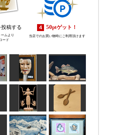
50
を投稿する
pt
ゲット！
ォームより
当店でのお買い物時にご利用頂けます
ロード
福の神
ブラックバス
内藤 武宝
MINI
薩半
阿修羅像
カレースプーン