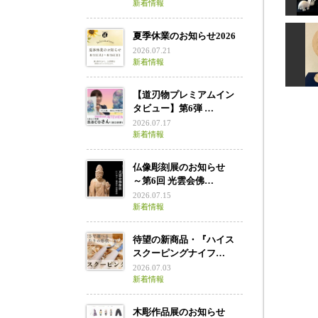
新着情報
夏季休業のお知らせ2026
2026.07.21
新着情報
トリ
【道刃物プレミアムイン
タビュー】第6弾 …
2026.07.17
新着情報
大
仏像彫刻展のお知らせ
～第6回 光雲会佛…
2026.07.15
新着情報
待望の新商品・『ハイス
スクーピングナイフ…
2026.07.03
新着情報
木彫作品展のお知らせ