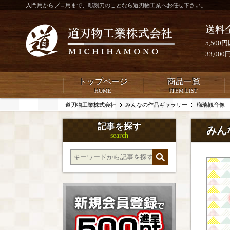
入門用からプロ用まで、彫刻刀のことなら道刃物工業へお任せ下さい。
送料
5,50
33,0
トップページ
商品一覧
HOME
ITEM LIST
道刃物工業株式会社
みんなの作品ギャラリー
瑠璃観音像
記事を探す
みん
search