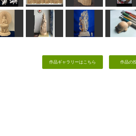
矢野っち
N（エヌ）
マツちゃん
正念
座った猫（黒白ハチ
ケラトプス
ごいた竹駒
ワレ）
梅の花の年賀
ken
アリモ
波間
ふーちゃん
日如来像
十一面観音
不動明王像
カメ
作品ギャラリーはこちら
作品の
彫まさ
tim
ta-chann
leaf