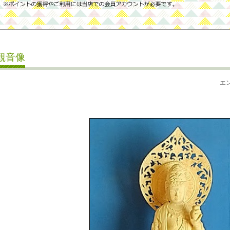
観音像
エ