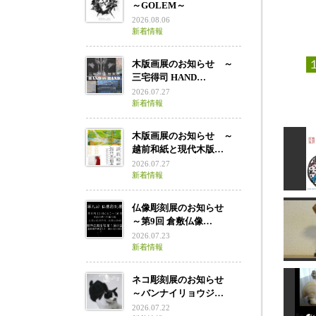
～GOLEM～
2026.08.06
新着情報
木版画展のお知らせ ～
三宅得司 HAND…
2026.07.27
新着情報
木版画展のお知らせ ～
越前和紙と現代木版…
2026.07.27
新着情報
仏像彫刻展のお知らせ
～第9回 倉敷仏像…
版画カ
2026.07.23
新着情報
ネコ彫刻展のお知らせ
～バンナイリョウジ…
2026.07.22