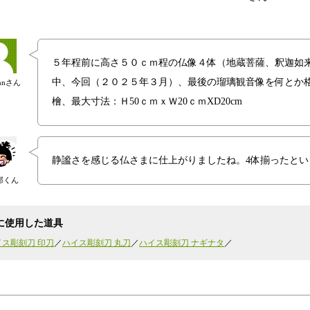
５年程前に高さ５０ｃｍ程の仏像４体（地蔵菩薩、釈迦如
中、今回（２０２５年３月）、最後の瑠璃観音像を何とか格
annさん
檜、最大寸法：Ｈ50ｃｍｘＷ20ｃｍXD20cm
静謐さを感じる仏さまに仕上がりましたね。4体揃ったと
郎くん
に使用した道具
イス彫刻刀 印刀
ハイス彫刻刀 丸刀
ハイス彫刻刀 ナギナタ