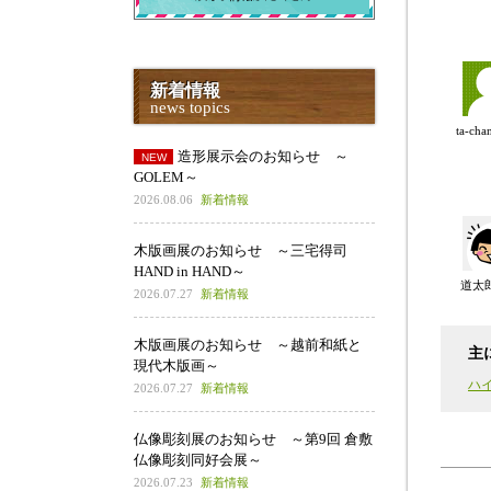
新着情報
news topics
ta-ch
造形展示会のお知らせ ～
GOLEM～
2026.08.06
新着情報
木版画展のお知らせ ～三宅得司
HAND in HAND～
道太
2026.07.27
新着情報
木版画展のお知らせ ～越前和紙と
主
現代木版画～
ハ
2026.07.27
新着情報
仏像彫刻展のお知らせ ～第9回 倉敷
仏像彫刻同好会展～
2026.07.23
新着情報