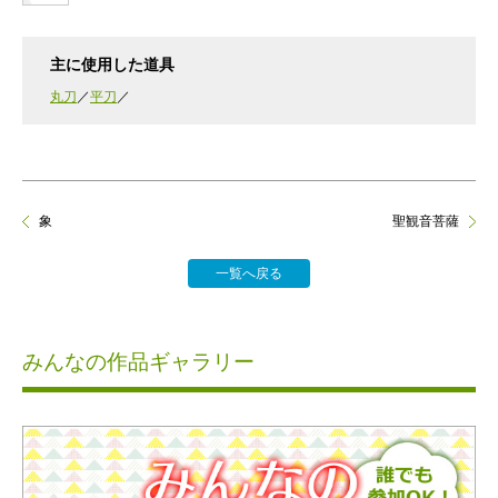
主に使用した道具
丸刀
平刀
象
聖観音菩薩
一覧へ戻る
みんなの作品ギャラリー