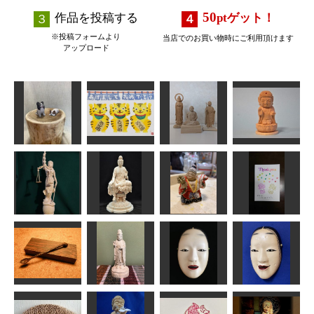
50
作品を投稿する
pt
ゲット！
※投稿フォームより
当店でのお買い物時にご利用頂けます
アップロード
小さな薬師如
年賀状「寅」5
パピヨン
仏像
来
道刃物★所蔵参考
fuu
作品
にっさん
合之内 麻呂
正義の女神
如意輪観音像
布袋三番叟
母の日カード
kiyonk
正念
美彩
leaf