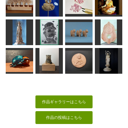
魔の匙
吉祥天像
増女
増髪
あんこく
みっちゃん
msuganuma
msuganuma
稚児観音「か
動物はんこ
調身・調息・
冬木立
のん：散華」
ブタ リボン
調心
イタルデザイン
kiyonk
mikanko
sigesama
りんごに囲ま
大日如来座像
聖観音立像
れている自分
戌
の光背
合之内麻呂
KEN
合之内 麻呂
ハク
フンコロガシ
マヌルネコ
観音菩薩坐像
地蔵菩薩像
MINI
波間
黒住和隆
まあちゃん
作品ギャラリーはこちら
作品の投稿はこちら