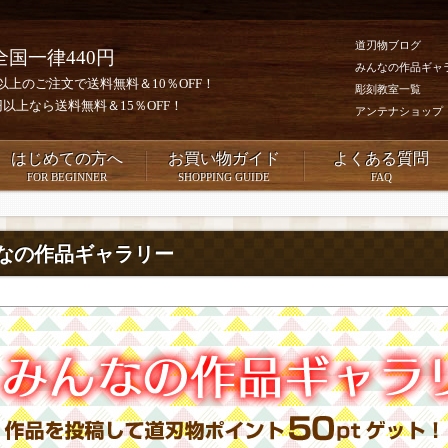
道刃物ブログ
全国一律440円
みんなの作品ギャ
0円以上のご注文で送料無料＆10％OFF！
彫刻教室一覧
00円以上なら送料無料＆15％OFF！
アンテナショップ
はじめての方へ
お買い物ガイド
よくある質問
FOR BEGINNER
SHOPPING GUIDE
FAQ
なの作品ギャラリー