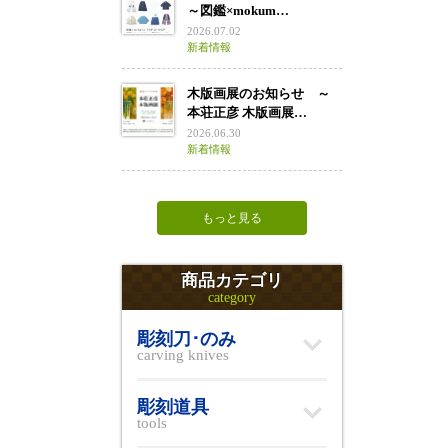
～図鑑×mokum…
2026.07.02
新着情報
木版画展のお知らせ ～
本荘正彦 木版画展…
2026.06.30
新着情報
もっと見る
商品カテゴリ
category
彫刻刀･のみ
carving knives
彫刻道具
tools