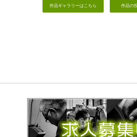
底羅大将
アジア象
木彫スプーン
雲中供養菩薩
作品ギャラリーはこちら
作品の
みっちゃん
はるひな
makoto
ta-chann