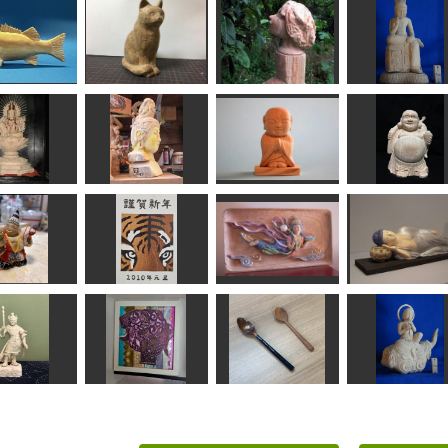
ラスズキ
座った猫
少女
弥勒菩薩像
MINI
波間
sigesama
ta-chann
ちいさまおじぞうさ
輪観音菩薩
聖観音仏頭25㎝
ま
七福神布袋様
天明
sigesama
合之内 麻呂
しんちゃん
袋三番叟
年賀状「寅」１
飛天
涅槃仏
美彩
道刃物★所蔵参考作品
ちゅうさん
ちゅうさん