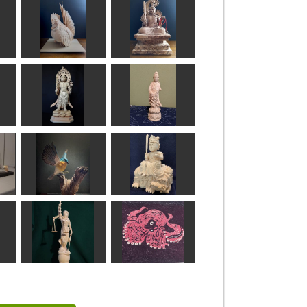
矮鶏
不動明王坐像
N(エヌ)
エヌ
毘沙門天
白衣観音
まあちゃん
みっちゃん
ルリツグミ
童文殊
MINI
俊造