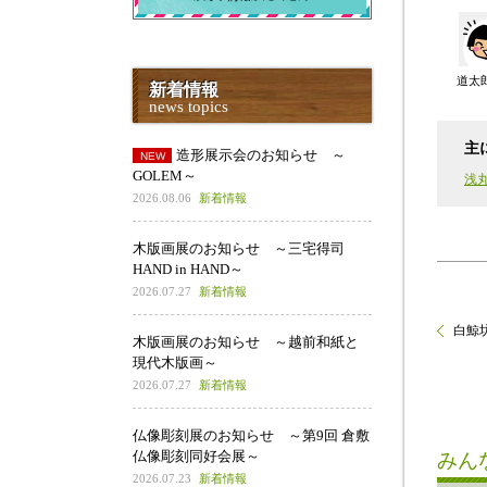
道太
新着情報
news topics
主
造形展示会のお知らせ ～
GOLEM～
浅丸
2026.08.06
新着情報
木版画展のお知らせ ～三宅得司
HAND in HAND～
2026.07.27
新着情報
白鯨
木版画展のお知らせ ～越前和紙と
現代木版画～
2026.07.27
新着情報
仏像彫刻展のお知らせ ～第9回 倉敷
仏像彫刻同好会展～
みん
2026.07.23
新着情報