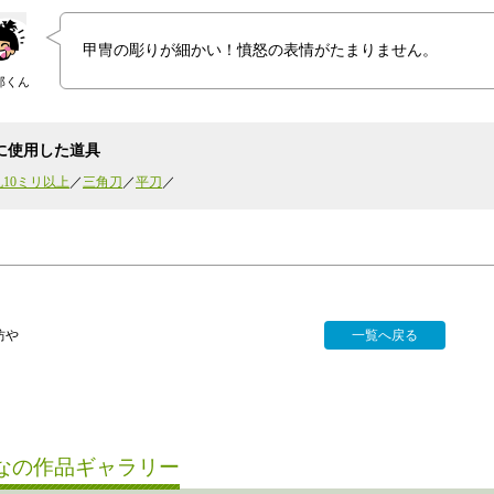
甲冑の彫りが細かい！憤怒の表情がたまりません。
郎くん
に使用した道具
10ミリ以上
三角刀
平刀
坊や
一覧へ戻る
なの作品ギャラリー