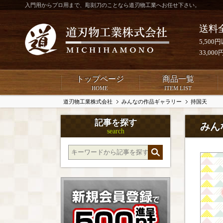
入門用からプロ用まで、彫刻刀のことなら道刃物工業へお任せ下さい。
送料
5,50
33,0
トップページ
商品一覧
HOME
ITEM LIST
道刃物工業株式会社
みんなの作品ギャラリー
持国天
記事を探す
みん
search