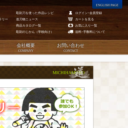
ENGLISH PAGE
彫刻刀を使った作品レシピ
ログイン･会員登録
ラリー
道刃物ニュース
カートを見る
商品カタログ一覧
お気に入り一覧
彫刻のじかん（学校向け）
送料･手数料について
会社概要
お問い合わせ
COMPANY
CONTACT
MICHIHAMONO