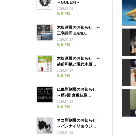
～GOLEM～
2026.08.06
新着情報
木版画展のお知らせ ～
三宅得司 HAND…
2026.07.27
新着情報
ヒ
木版画展のお知らせ ～
越前和紙と現代木版…
2026.07.27
新着情報
如意
仏像彫刻展のお知らせ
～第9回 倉敷仏像…
2026.07.23
新着情報
布
ネコ彫刻展のお知らせ
～バンナイリョウジ…
2026.07.22