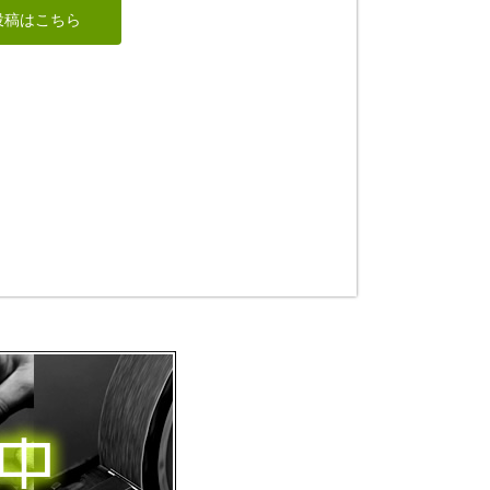
像
正義の女神
タコちゃん
投稿はこちら
kiyonk
すずめようこ