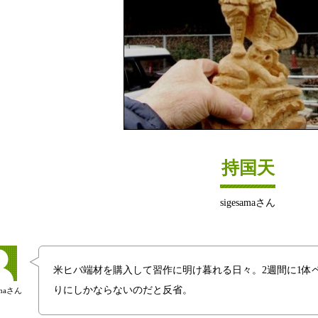
持国天
sigesamaさん
米ヒバ端材を購入して習作に明け暮れる日々。2週間に1体
りにしかならないのだと反省。
amaさん