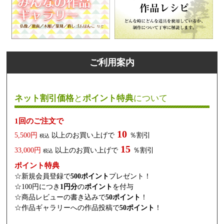
ご利用案内
ネット割引価格
と
ポイント特典
について
1回のご注文で
10
5,500円
以上のお買い上げで
％割引
税込
15
33,000円
以上のお買い上げで
％割引
税込
ポイント特典
☆新規会員登録で
500ポイント
プレゼント！
☆100円につき
1円分
の
ポイント
を付与
☆商品レビューの書き込みで
50ポイント
！
☆作品ギャラリーへの作品投稿で
50ポイント
！