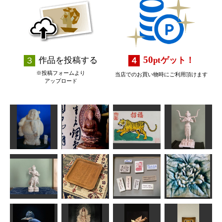
50
作品を投稿する
pt
ゲット！
※投稿フォームより
当店でのお買い物時にご利用頂けます
アップロード
阿弥陀如来座
年賀状「寅」6
布袋様
像17cm
阿修羅像
道刃物★所蔵参考
ta-chann
sigesama
作品
みっちゃん