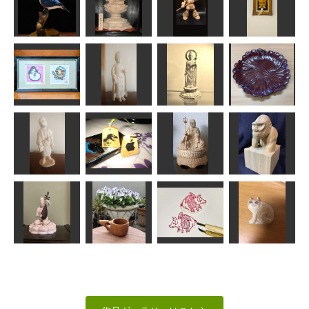
アイヌ イタ
動物たちの消
珊底羅大将
（お盆）
しゴムはんこ
薔薇
みっちゃん
MK
penmeron
RUI
アメリカヤマ
如意輪観音菩
セミ
薩
ゲルググ
能面
MINI
天明
ちゃーさん
内藤 武男
「おかめ」と
「ひょっと
聖観音菩薩立
鎌倉彫 菊の
こ」
観音像
像
皿
IKA,Create.
アラン
春彫
ぞの
芭蕉像
絵駒
お地蔵さん
ゴリラ胸像
アラン
RinRin
茶々丸
俊造
動物はんこ
弁財天
KUKSA
ブタ リボン
猫のブローチ
みっちゃん
ゆーちゃん
mikanko
LOVEクラフト