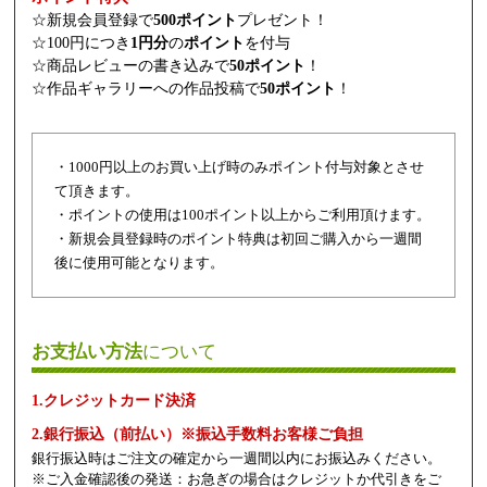
☆新規会員登録で
500ポイント
プレゼント！
☆100円につき
1円分
の
ポイント
を付与
☆商品レビューの書き込みで
50ポイント
！
☆作品ギャラリーへの作品投稿で
50ポイント
！
・1000円以上のお買い上げ時のみポイント付与対象とさせ
て頂きます。
・ポイントの使用は100ポイント以上からご利用頂けます。
・新規会員登録時のポイント特典は初回ご購入から一週間
後に使用可能となります。
お支払い方法
について
1.クレジットカード決済
2.銀行振込（前払い）※振込手数料お客様ご負担
銀行振込時はご注文の確定から一週間以内にお振込みください。
※ご入金確認後の発送：お急ぎの場合はクレジットか代引きをご