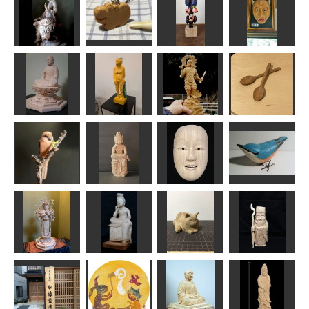
能面
ザトウくん
吉祥天像
布袋様
内藤 武宝
矢野っち
みっちゃん
俊造
天女像
カバ
烏合の衆
野干
sigesama
RinRin
のりお
内藤武宝
阿弥陀如来坐
Day Dream
カレースプー
像
Bellever 彼…
持国天
ン
ラッキー
のりお
sigesama
えらむ
モズの雌
半跏思像惟像
童子
ゴジュウカラ
MINI
Issay
msuganuma
あらやん
千手観音菩薩
像
弥勒菩薩
香箱長毛猫
寿老人