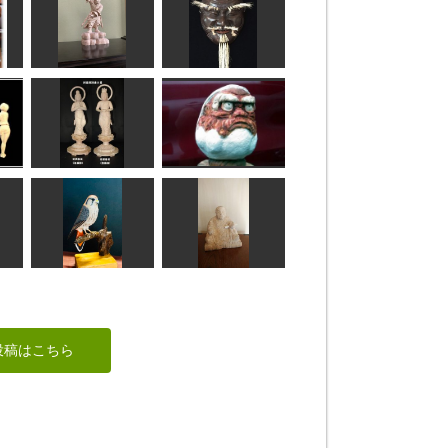
虎の威を借る狐
十一面観音
のりお
tim
伐折羅大将
黒式尉
みっちゃん
msuganuma
阿弥陀如来脇侍
だるま大師
まあちゃん
sigesama
チョウゲンボウ（長
頭部
元坊）
日蓮上人
投稿はこちら
MINI
アラン