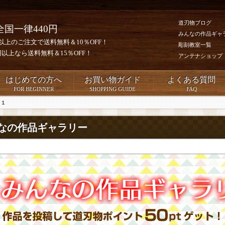
道刃物ブログ
全国一律440円
みんなの作品ギャ
0円以上のご注文で送料無料＆10％OFF！
彫刻教室一覧
00円以上なら送料無料＆15％OFF！
アンテナショップ
はじめての方へ
お買い物ガイド
よくある質問
FOR BEGINNER
SHOPPING GUIDE
FAQ
」１
なの作品ギャラリー