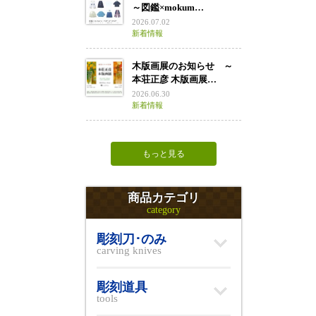
～図鑑×mokum…
2026.07.02
新着情報
木版画展のお知らせ ～
本荘正彦 木版画展…
2026.06.30
新着情報
もっと見る
商品カテゴリ
category
彫刻刀･のみ
carving knives
彫刻道具
tools