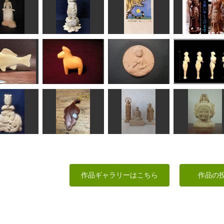
レンダ 庚子
シジュウカラとヤマ
弥生
ガラ
観音さま
あんぱん
fuku
MINI
ta-chann
みちこ
弥勒菩薩
誕生仏
年賀状「寅」10
聖観音75㎝
まあちゃん
俊造
道刃物★所蔵参考作品
sigesama
鮒
ダーラナホース
観音菩薩坐像
恥じらい
MINI
TK
黒住和隆
shadow
童普賢
ペンダント
仏像
興福寺阿修羅像
作品ギャラリーはこちら
作品の
俊造
ヘソベイ
にっさん
ちゅうさん