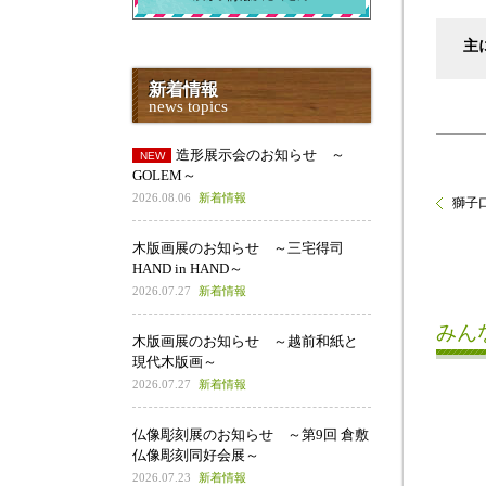
主
新着情報
news topics
造形展示会のお知らせ ～
GOLEM～
2026.08.06
新着情報
獅子
木版画展のお知らせ ～三宅得司
HAND in HAND～
2026.07.27
新着情報
みん
木版画展のお知らせ ～越前和紙と
現代木版画～
2026.07.27
新着情報
仏像彫刻展のお知らせ ～第9回 倉敷
仏像彫刻同好会展～
2026.07.23
新着情報