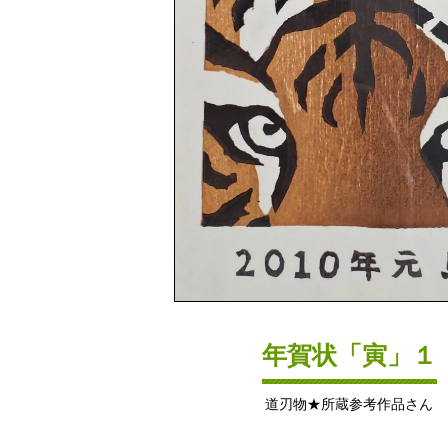
年賀状「寅」１
道刃物★所蔵参考作品さん