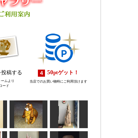
50
を投稿する
pt
ゲット！
ォームより
当店でのお買い物時にご利用頂けます
ロード