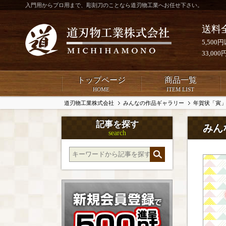
入門用からプロ用まで、彫刻刀のことなら道刃物工業へお任せ下さい。
送料
5,50
33,0
トップページ
商品一覧
HOME
ITEM LIST
道刃物工業株式会社
みんなの作品ギャラリー
年賀状「寅
記事を探す
みん
search