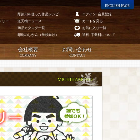
ENGLISH PAGE
彫刻刀を使った作品レシピ
ログイン･会員登録
ラリー
道刃物ニュース
カートを見る
商品カタログ一覧
お気に入り一覧
彫刻のじかん（学校向け）
送料･手数料について
会社概要
お問い合わせ
COMPANY
CONTACT
MICHIHAMONO