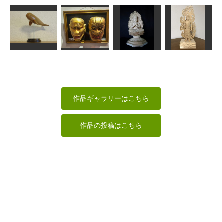
スズメ part II
犬
十一面観頭部
寒ビラメ
MINI
HANA
sigesama
MINI
ベルーガ
雷電・狐蛇
大日如来
仏像彫刻5作目
矢野っち
武宝
まあちゃん
雪道
作品ギャラリーはこちら
作品の投稿はこちら