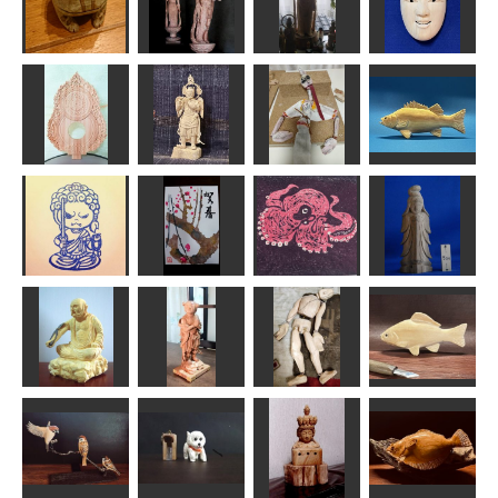
ツノガエル
観音様
菩薩立像
70％小面
ハチ
sigesama
かっちゃん
msuganuma
大日如来座像
マリオネット
の光背
迦楼羅像
（2号）
ヒラスズキ
ハク
みっちゃん
キンタキンテ。
MINI
梅の花の年賀
不動明王
状
タコちゃん
観音さま
にっひ
ふーちゃん
すずめようこ
ta-chann
マリオネット
喝達磨
善財童子
（1号）
鮒
ちゅうさん
ハク
キンタキンテ。
MINI