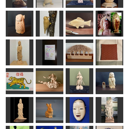
宝冠弥勒菩薩
応援する猫さ
模刻
ん
頞儞羅大将
地蔵菩薩坐像
かっちゃん
藤枝駆男
みっちゃん
はぐれ庵
阿弥陀如来立
童アマビエ
アカゲラ
鮒
像39cm
Issay
MINI
MINI
sigesama
白衣観音
母の日カード
冬木立
鎌倉彫角皿
なんぺい
leaf
イタルデザイン
ゾノ
雲中供養菩薩
年賀状「寅」6
像南26号
宮毘羅大将
お地蔵さま
道刃物★所蔵参考
作品
みっちゃん
みっちゃん
HANA