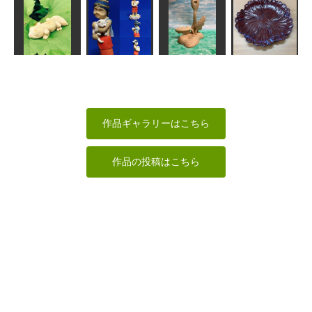
白衣観音
うさぎ
増髪
不動明王像
shadow
合之内麻呂
msuganuma
みっちゃん
ニシアフリカ
子猫と、かの
鎌倉彫 菊の
トカゲモドキ
ん
ゆめのき
皿
テスロ Tesuro
kiyonk
ソノベイ
ぞの
作品ギャラリーはこちら
作品の投稿はこちら