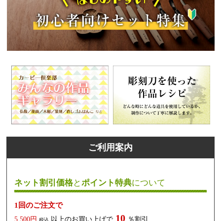
ご利用案内
ネット割引価格
と
ポイント特典
について
1回のご注文で
10
5,500円
以上のお買い上げで
％割引
税込