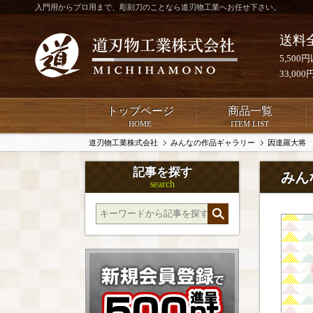
入門用からプロ用まで、彫刻刀のことなら道刃物工業へお任せ下さい。
送料
5,50
33,0
トップページ
商品一覧
HOME
ITEM LIST
道刃物工業株式会社
みんなの作品ギャラリー
因達羅大将
記事を探す
みん
search