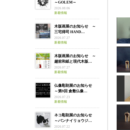
～GOLEM～
2026.08.06
新着情報
木版画展のお知らせ ～
三宅得司 HAND…
2026.07.27
新着情報
木版画展のお知らせ ～
越前和紙と現代木版…
珊
2026.07.27
新着情報
仏像彫刻展のお知らせ
～第9回 倉敷仏像…
お
2026.07.23
新着情報
ネコ彫刻展のお知らせ
～バンナイリョウジ…
2026.07.22