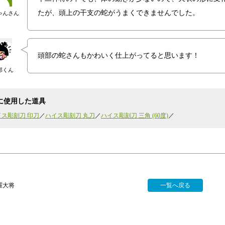
たが、頭上の干支の蛇がうまくできませんでした。
ゃんさん
頭部の蛇さんもかわいく仕上がってると思います！
郎くん
に使用した道具
イス彫刻刀 印刀
ハイス彫刻刀 丸刀
ハイス彫刻刀 三角 (60度)
羅大将
一覧へ戻る