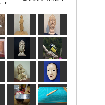
ロード
白衣観音
不空羂索観音像
なんぺい
rara
不動明王
シジュウカラ
まあちゃん
MINI
庚子
普賢菩薩
増髪
ちゅうさん
msuganuma