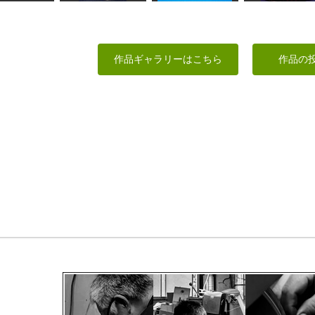
犬
小さな薬師如来
ブルーギル
BUDDHA
作品ギャラリーはこちら
作品の
HANA
俊造
MINI
ちゅうさん