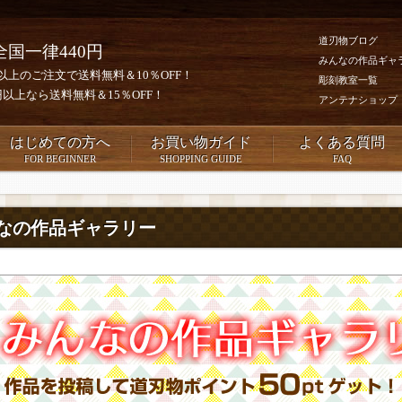
道刃物ブログ
全国一律440円
みんなの作品ギャ
0円以上のご注文で送料無料＆10％OFF！
彫刻教室一覧
00円以上なら送料無料＆15％OFF！
アンテナショップ
はじめての方へ
お買い物ガイド
よくある質問
FOR BEGINNER
SHOPPING GUIDE
FAQ
なの作品ギャラリー