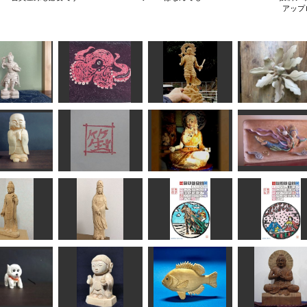
アップ
底羅大将
タコちゃん
持国天
夢の中にて
みっちゃん
すずめようこ
sigesama
ヘソベイ
地蔵さま
一文字てん刻
調身・調息・調心
飛天
HANA
SHO
sigesama
ちゅうさん
版画カレンダー 庚
仏像彫刻を初めて4
子卯月 北海道帯広
版画カレンダ 
瑠璃観音
作品目
ばん…
弥生
なんぺい
雪道
fuku
fuku