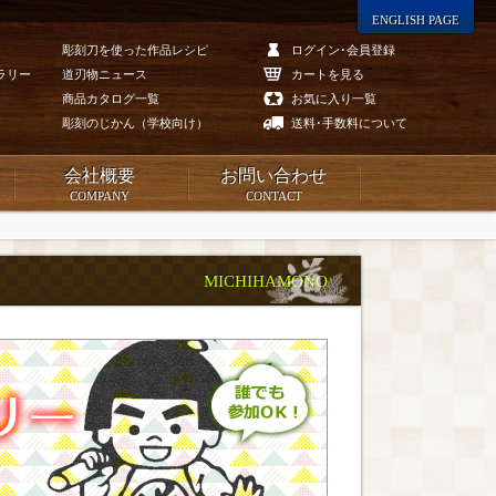
ENGLISH PAGE
彫刻刀を使った作品レシピ
ログイン･会員登録
ラリー
道刃物ニュース
カートを見る
商品カタログ一覧
お気に入り一覧
彫刻のじかん（学校向け）
送料･手数料について
会社概要
お問い合わせ
COMPANY
CONTACT
MICHIHAMONO