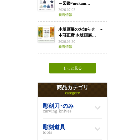
～図鑑×mokum…
2026.07.02
新着情報
木版画展のお知らせ ～
本荘正彦 木版画展…
2026.06.30
新着情報
もっと見る
商品カテゴリ
category
彫刻刀･のみ
carving knives
彫刻道具
tools