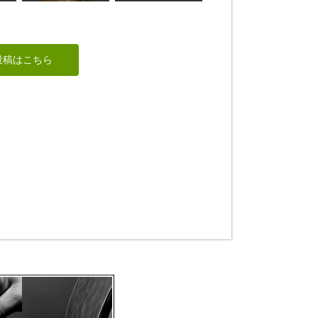
グリコのおまけの舟
彫刻刀 風紋１号
投稿はこちら
たかはる
風紋