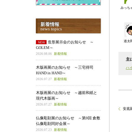
みっち
新着情報
news topics
道太
造形展示会のお知らせ ～
GOLEM～
2026.08.06
新着情報
主
木版画展のお知らせ ～三宅得司
ハ
HAND in HAND～
2026.07.27
新着情報
木版画展のお知らせ ～越前和紙と
現代木版画～
2026.07.27
新着情報
安底
仏像彫刻展のお知らせ ～第9回 倉敷
仏像彫刻同好会展～
2026.07.23
新着情報