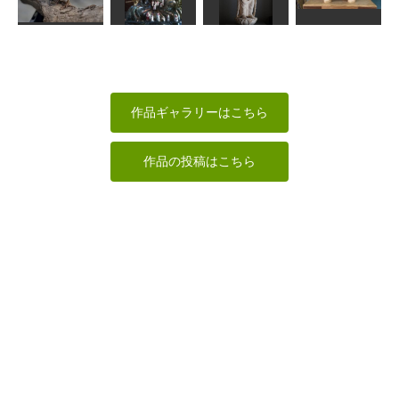
地蔵菩薩像
ん
虚空蔵菩薩
ヤマガラ
ta-chann
kiyonk
ちゅうさん
MINI
大仏御身ぬぐ
コマドリ
い
菩薩立像
獅子
MINI
sigesama
かっちゃん
なんぺい
作品ギャラリーはこちら
作品の投稿はこちら