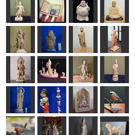
増女
吉祥天像
吉祥天立像
宝海大黒天
msuganuma
みっちゃん
合之内 麻呂
しんちゃん
総版画豆本
「デンデンム
シノカナシ
安底羅大将
ミ」
七福神布袋様
釈迦如来
みっちゃん
サジ
しんちゃん
なんぺい
毘沙門天
わらべ地蔵
阿弥陀如来像
善財童子
俊造
ta-chann
なんぺい
ハク
雲中供養菩薩
毘沙門天
宝船・七福神
像南20号
白衣観音
茶々丸
kiyonk
みっちゃん
みっちゃん
子猫と、かの