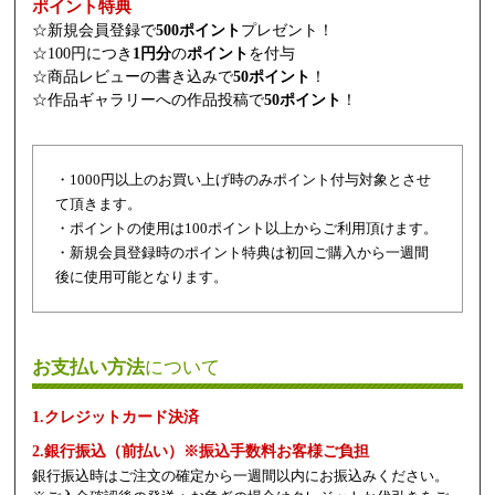
ポイント特典
☆新規会員登録で
500ポイント
プレゼント！
☆100円につき
1円分
の
ポイント
を付与
☆商品レビューの書き込みで
50ポイント
！
☆作品ギャラリーへの作品投稿で
50ポイント
！
・1000円以上のお買い上げ時のみポイント付与対象とさせ
て頂きます。
・ポイントの使用は100ポイント以上からご利用頂けます。
・新規会員登録時のポイント特典は初回ご購入から一週間
後に使用可能となります。
お支払い方法
について
1.クレジットカード決済
2.銀行振込（前払い）※振込手数料お客様ご負担
銀行振込時はご注文の確定から一週間以内にお振込みください。