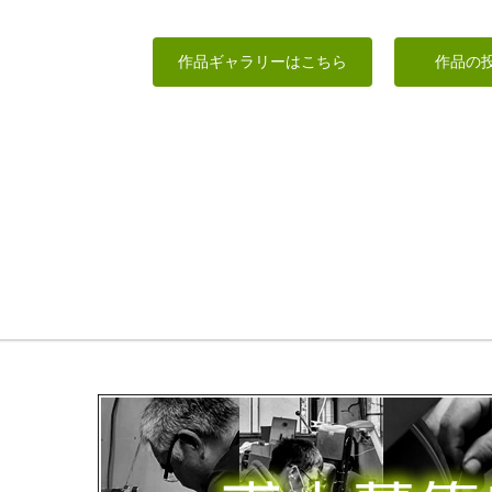
ありますよう
雲中供養菩薩像南
一歩ずつ
毘沙門天
26号
獅子
作品ギャラリーはこちら
作品の
サイダー
俊造
みっちゃん
なんぺい