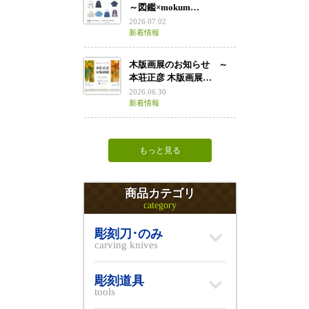
～図鑑×mokum…
2026.07.02
新着情報
木版画展のお知らせ ～
本荘正彦 木版画展…
2026.06.30
新着情報
もっと見る
商品カテゴリ
category
彫刻刀･のみ
carving knives
彫刻道具
tools