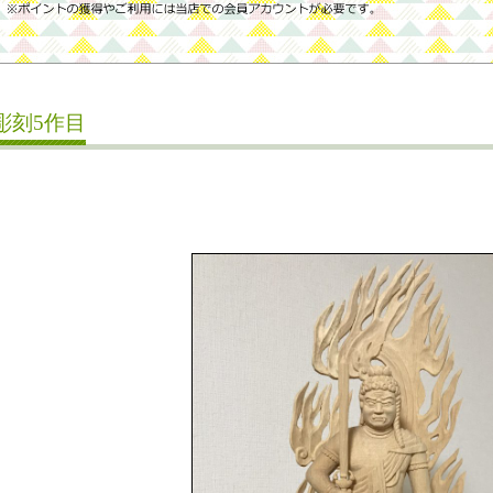
彫刻5作目