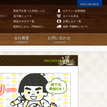
ENGLISH PAGE
彫刻刀を使った作品レシピ
ログイン･会員登録
ラリー
道刃物ニュース
カートを見る
商品カタログ一覧
お気に入り一覧
彫刻のじかん（学校向け）
送料･手数料について
会社概要
お問い合わせ
COMPANY
CONTACT
MICHIHAMONO