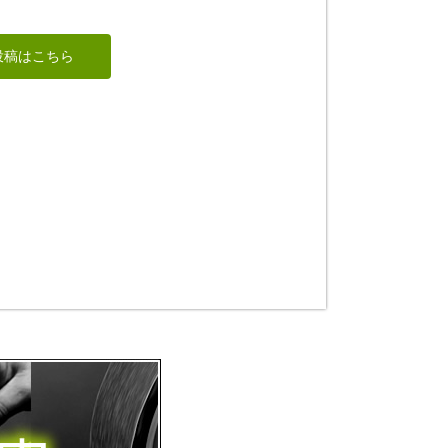
観世音菩薩
招き猫
投稿はこちら
ちゅうさん
Ｎ(エヌ)