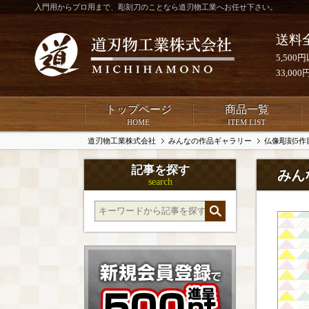
入門用からプロ用まで、彫刻刀のことなら道刃物工業へお任せ下さい。
送料
5,50
33,0
トップページ
商品一覧
HOME
ITEM LIST
道刃物工業株式会社
みんなの作品ギャラリー
仏像彫刻5作
記事を探す
みん
search