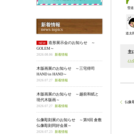
雪道
新着情報
news topics
道太
造形展示会のお知らせ ～
GOLEM～
主
2026.08.06
新着情報
ハ
木版画展のお知らせ ～三宅得司
HAND in HAND～
2026.07.27
新着情報
木版画展のお知らせ ～越前和紙と
現代木版画～
仏像彫
2026.07.27
新着情報
仏像彫刻展のお知らせ ～第9回 倉敷
仏像彫刻同好会展～
2026.07.23
新着情報