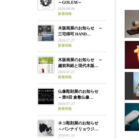
～GOLEM～
2026.08.06
新着情報
木版画展のお知らせ ～
三宅得司 HAND…
2026.07.27
新着情報
木版画展のお知らせ ～
越前和紙と現代木版…
2026.07.27
新着情報
仏像彫刻展のお知らせ
ダー
～第9回 倉敷仏像…
2026.07.23
新着情報
ネコ彫刻展のお知らせ
～バンナイリョウジ…
2026.07.22