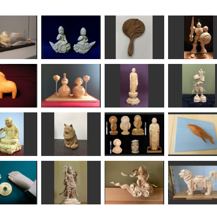
涅槃仏
雲中供養稚児菩薩
木彫鏡
ギャン
ちゅうさん
kiyonk
みぽりん
しょんつぁん
ラナホース
お雛さま
阿弥陀如来立像
招杜羅大将
TK
Ｎ(エヌ)
takkymouse
みっちゃん
喝達磨
座った長毛猫
地蔵菩薩他
ザトウくん
ちゅうさん
波間
shadow
矢野っち