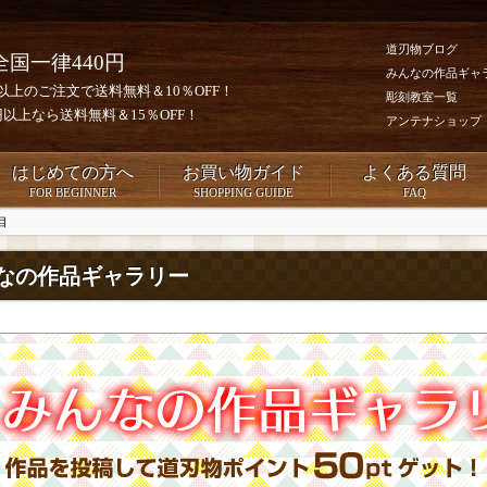
道刃物ブログ
全国一律440円
みんなの作品ギャ
0円以上のご注文で送料無料＆10％OFF！
彫刻教室一覧
00円以上なら送料無料＆15％OFF！
アンテナショップ
はじめての方へ
お買い物ガイド
よくある質問
FOR BEGINNER
SHOPPING GUIDE
FAQ
目
なの作品ギャラリー