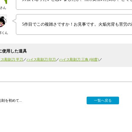
さん
5作目でこの複雑さですか！お見事です。火焔光背も苦労の
郎くん
に使用した道具
イス彫刻刀 平刀
ハイス彫刻刀 印刀
ハイス彫刻刀 三角 (60度)
刻を初めて...
一覧へ戻る