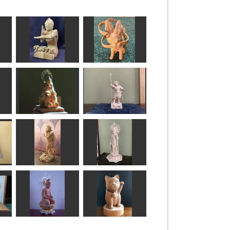
ウルトラマン
ニンフィア
俊造
けんさん
吉祥天女
頞儞羅大将
sigesama
みっちゃん
制多迦童子
瑠璃観音
ハク
みっちゃん