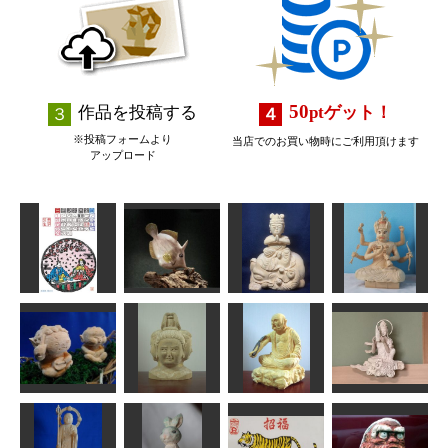
50
作品を投稿する
pt
ゲット！
※投稿フォームより
当店でのお買い物時にご利用頂けます
アップロード
版画カレン
ダ 庚子弥生
カワハギ
童普賢
愛染明王座像
fuku
MINI
俊造
ろうけい