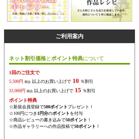
ご利用案内
ネット割引価格
と
ポイント特典
について
1回のご注文で
10
5,500円
以上のお買い上げで
％割引
税込
15
33,000円
以上のお買い上げで
％割引
税込
ポイント特典
☆新規会員登録で
500ポイント
プレゼント！
☆100円につき
1円分
の
ポイント
を付与
☆商品レビューの書き込みで
50ポイント
！
☆作品ギャラリーへの作品投稿で
50ポイント
！