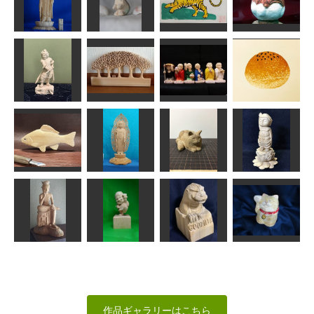
わらべ風神雷
興福寺阿修羅
雲中供養菩薩
神
像頭部
喝達磨
像南21号
kiyonk
ちゅうさん
ちゅうさん
みっちゃん
ミント色のう
年賀状「寅」6
地蔵菩薩像
さぎ
だるま大師
道刃物★所蔵参考
ta-chann
macco
作品
sigesama
波夷羅大将
冬木立
六地蔵菩薩
あんぱん
みっちゃん
イタルデザイン
kiyonk
みちこ
阿弥陀如来立
鮒
像
香箱長毛猫
誕生仏
MINI
ta-chann
波間
俊造
宝冠弥勒菩薩
模刻
ニコじい
ゴジラ
招き猫1号
かっちゃん
kiyonk
俊造
原 善彦
作品ギャラリーはこちら