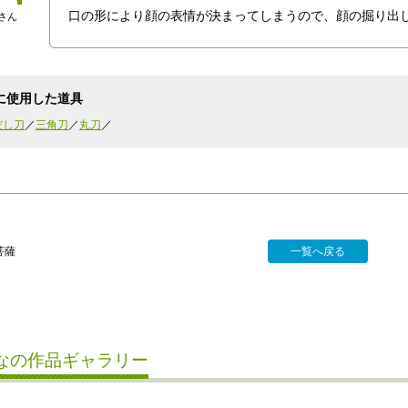
口の形により顔の表情が決まってしまうので、顔の掘り出
aさん
に使用した道具
だし刀
三角刀
丸刀
菩薩
一覧へ戻る
なの作品ギャラリー