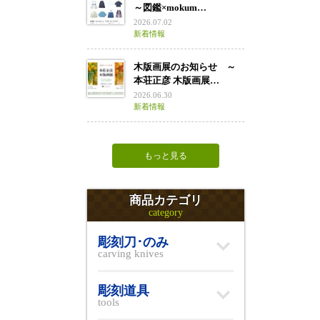
～図鑑×mokum…
2026.07.02
新着情報
木版画展のお知らせ ～
本荘正彦 木版画展…
2026.06.30
新着情報
もっと見る
商品カテゴリ
category
彫刻刀･のみ
carving knives
彫刻道具
tools