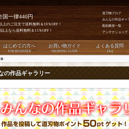
道刃物ブログ
全国一律440円
みんなの作品ギャ
0円以上のご注文で送料無料＆10％OFF！
彫刻教室一覧
00円以上なら送料無料＆15％OFF！
アンテナショップ
はじめての方へ
お買い物ガイド
よくある質問
FOR BEGINNER
SHOPPING GUIDE
FAQ
音像
なの作品ギャラリー