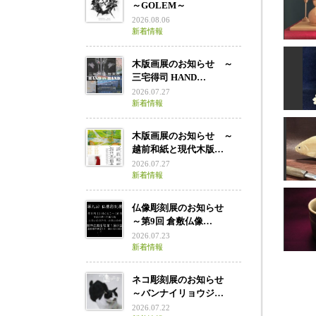
～GOLEM～
2026.08.06
新着情報
木版画展のお知らせ ～
三宅得司 HAND…
2026.07.27
新着情報
木版画展のお知らせ ～
越前和紙と現代木版…
2026.07.27
新着情報
仏像彫刻展のお知らせ
～第9回 倉敷仏像…
2026.07.23
新着情報
ネコ彫刻展のお知らせ
～バンナイリョウジ…
さ
2026.07.22