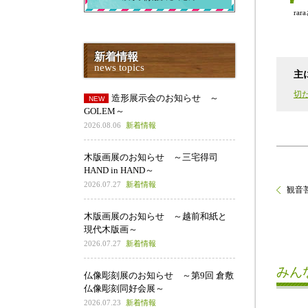
rar
新着情報
news topics
主
切
造形展示会のお知らせ ～
GOLEM～
2026.08.06
新着情報
木版画展のお知らせ ～三宅得司
HAND in HAND～
2026.07.27
新着情報
観音
木版画展のお知らせ ～越前和紙と
現代木版画～
2026.07.27
新着情報
みん
仏像彫刻展のお知らせ ～第9回 倉敷
仏像彫刻同好会展～
2026.07.23
新着情報