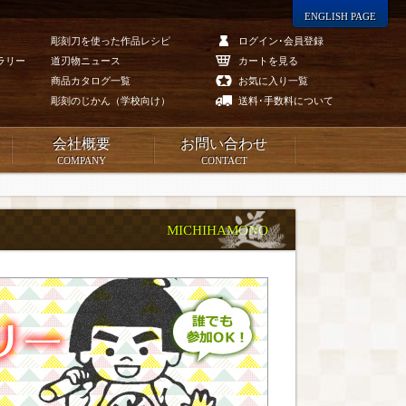
ENGLISH PAGE
彫刻刀を使った作品レシピ
ログイン･会員登録
ラリー
道刃物ニュース
カートを見る
商品カタログ一覧
お気に入り一覧
彫刻のじかん（学校向け）
送料･手数料について
会社概要
お問い合わせ
COMPANY
CONTACT
MICHIHAMONO