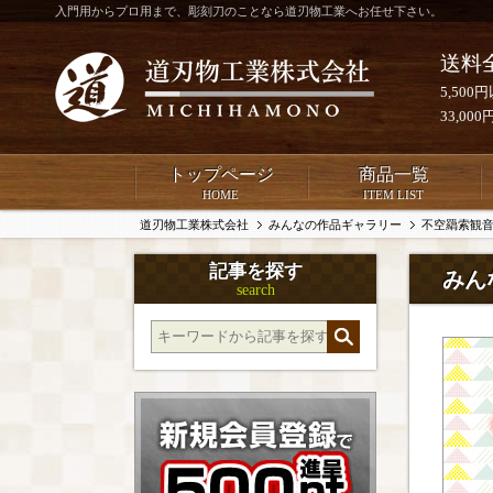
入門用からプロ用まで、彫刻刀のことなら道刃物工業へお任せ下さい。
送料
5,50
33,0
トップページ
商品一覧
HOME
ITEM LIST
道刃物工業株式会社
みんなの作品ギャラリー
不空羂索観
記事を探す
みん
search