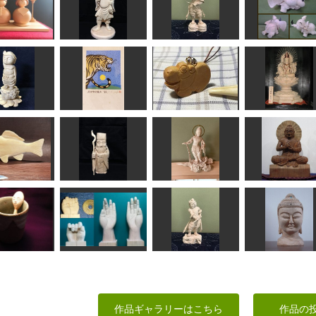
お雛さま
宝海大黒天
招杜羅大将
ダンボ
Ｎ(エヌ)
しんちゃん
みっちゃん
ken
誕生仏
年賀状「寅」10
カバ
如意輪観音菩
俊造
道刃物★所蔵参考作品
RinRin
天明
雲中供養菩薩像南
鮒
寿老人
20号
BUDDHA
MINI
しんちゃん
みっちゃん
ちゅうさん
じおやじ
握手＆開き手
波夷羅大将
マンダレー風仏
作品ギャラリーはこちら
作品の
がんちゃん
サイダー
みっちゃん
ちゅうさん