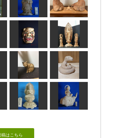
わらべ地蔵
良寛と貞信尼
ta-chann
けんさん
薩
獅子口
阿弥陀三尊像
ケンちゃん
Issey
横を向いた猫
干支 巳
波間
合之内麻呂
頭
大日如来像
雲中供養菩薩像
投稿はこちら
ta-chann
ta-chann