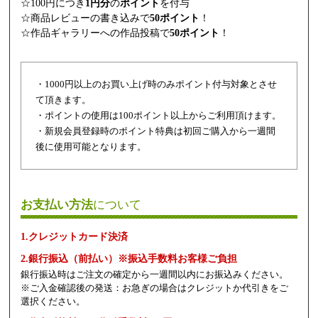
☆100円につき
1円分
の
ポイント
を付与
☆商品レビューの書き込みで
50ポイント
！
☆作品ギャラリーへの作品投稿で
50ポイント
！
・1000円以上のお買い上げ時のみポイント付与対象とさせ
て頂きます。
・ポイントの使用は100ポイント以上からご利用頂けます。
・新規会員登録時のポイント特典は初回ご購入から一週間
後に使用可能となります。
お支払い方法
について
1.クレジットカード決済
2.銀行振込（前払い）※振込手数料お客様ご負担
銀行振込時はご注文の確定から一週間以内にお振込みください。
※ご入金確認後の発送：お急ぎの場合はクレジットか代引きをご
選択ください。