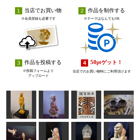
当店でお買い物
作品を制作する
※会員登録も必要です
※テーマはなんでもOK
50
作品を投稿する
pt
ゲット！
※投稿フォームより
当店でのお買い物時にご利用頂けます
アップロード
年賀状「寅」
Day Dream
三日月のスク
１