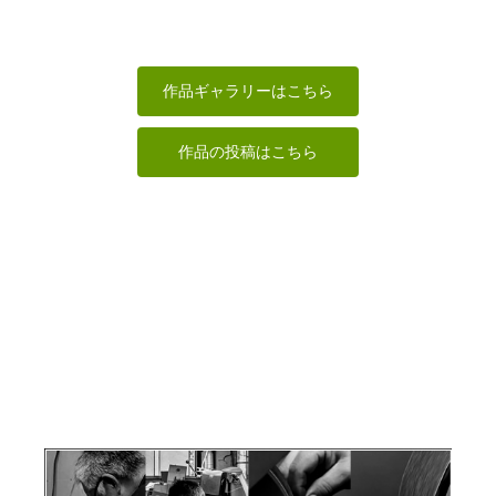
調身・調息・
ダーラナホー
ククサ風カッ
調心
ス
プ
ペンダント
sigesama
TK
ゆ‐ちゃん
ヘソベイ
作品ギャラリーはこちら
作品の投稿はこちら