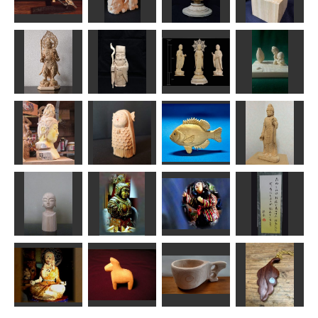
Bellever 彼…
観世音菩薩
ープ
道刃物★所蔵参考
のりお
ちゅうさん
作品
Motoko
スズメ part II
童文殊
釈迦如来坐像
ゴリラ胸像
MINI
Issay
まあちゃん
俊造
にこんとかの
毘沙門天
寿老人
薬師如来
ん
茶々丸
しんちゃん
shadow
kiyonk
聖観音仏頭25
㎝
童アマビエ
ブルーギル
瑠璃観音
sigesama
Issay
MINI
なんぺい
たのしみ(独楽
地蔵菩薩仏頭
広目天
おしん
吟)
はごろも
sigesama
sigesama
SEVEN