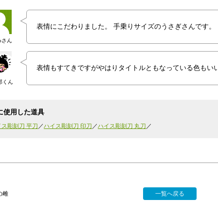
表情にこだわりました。 手乗りサイズのうさぎさんです。
coさん
表情もすてきですがやはりタイトルともなっている色もい
郎くん
に使用した道具
イス彫刻刀 平刀
ハイス彫刻刀 印刀
ハイス彫刻刀 丸刀
の雌
一覧へ戻る