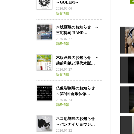
～GOLEM～
2026.08.06
新着情報
木版画展のお知らせ ～
三宅得司 HAND…
2026.07.27
新着情報
木版画展のお知らせ ～
越前和紙と現代木版…
2026.07.27
新着情報
小
仏像彫刻展のお知らせ
～第9回 倉敷仏像…
2026.07.23
阿弥陀
新着情報
ネコ彫刻展のお知らせ
～バンナイリョウジ…
2026.07.22