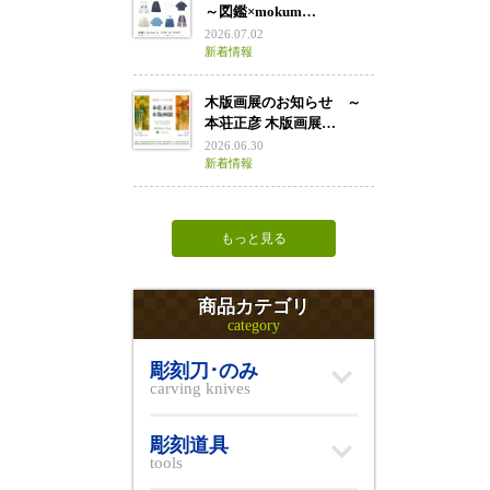
～図鑑×mokum…
2026.07.02
新着情報
木版画展のお知らせ ～
本荘正彦 木版画展…
2026.06.30
新着情報
もっと見る
商品カテゴリ
category
彫刻刀･のみ
carving knives
彫刻道具
tools