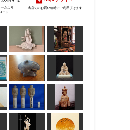
ォームより
当店でのお買い物時にご利用頂けます
ロード
雲中供養菩薩像南
21号
ほこら地蔵
みっちゃん
sigesama
セミクジラ
重源上人坐像
ハチ
正念