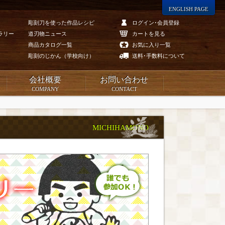
ENGLISH PAGE
彫刻刀を使った作品レシピ
ログイン･会員登録
ラリー
道刃物ニュース
カートを見る
商品カタログ一覧
お気に入り一覧
彫刻のじかん（学校向け）
送料･手数料について
会社概要
お問い合わせ
COMPANY
CONTACT
MICHIHAMONO