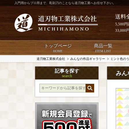
入門用からプロ用まで、彫刻刀のことなら道刃物工業へお任せ下さい。
送料
5,50
33,0
トップページ
商品一覧
HOME
ITEM LIST
道刃物工業株式会社
みんなの作品ギャラリー
ミント色の
記事を探す
みん
search