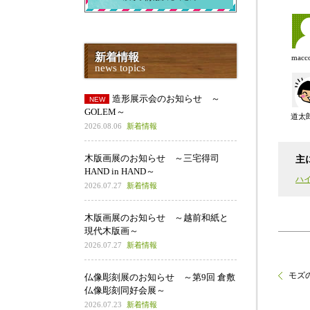
新着情報
mac
news topics
造形展示会のお知らせ ～
GOLEM～
道太
2026.08.06
新着情報
木版画展のお知らせ ～三宅得司
主
HAND in HAND～
ハ
2026.07.27
新着情報
木版画展のお知らせ ～越前和紙と
現代木版画～
2026.07.27
新着情報
モズ
仏像彫刻展のお知らせ ～第9回 倉敷
仏像彫刻同好会展～
2026.07.23
新着情報