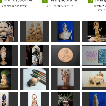
※会員登録も必要です
※テーマはなんでもOK
※投稿フ
アップ
さな面。
文殊菩薩、普賢菩薩
雲中供養菩薩像
持国天
茂太郎くん
なんぺい
ta-chann
sigesama
如来立像(浄
土宗）
弥勒菩薩
観音菩薩坐像
マンダラ
まあちゃん
sigesama
黒住和隆
柊