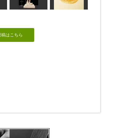
仏頭 持国天＆仁王
十一面観頭部
ta-chann
sigesama
増長天
あんぱん
投稿はこちら
shadow
みちこ