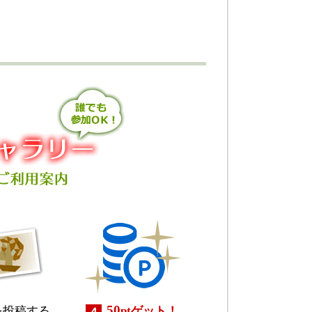
50
を投稿する
pt
ゲット！