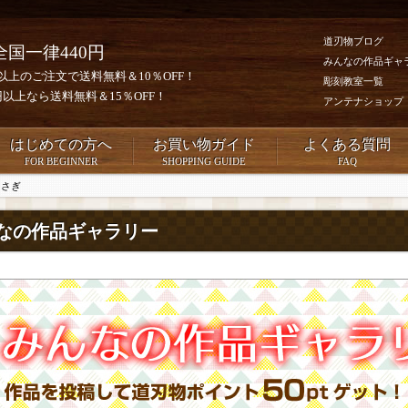
道刃物ブログ
全国一律440円
みんなの作品ギャ
0円以上のご注文で送料無料＆10％OFF！
彫刻教室一覧
00円以上なら送料無料＆15％OFF！
アンテナショップ
はじめての方へ
お買い物ガイド
よくある質問
FOR BEGINNER
SHOPPING GUIDE
FAQ
うさぎ
なの作品ギャラリー