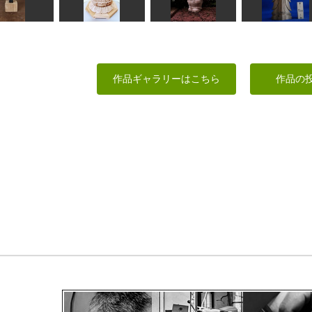
童阿弥陀
カメ
阿修羅王像
象
Issay
leaf
toshi
なんぺい
烏合の衆
地蔵菩薩
庭の小人
観音さま
作品ギャラリーはこちら
作品の
のりお
ハク
MINI
ta-chann