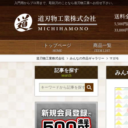
入門用からプロ用まで、彫刻刀のことなら道刃物工業へお任せ下さい。
送料
5,50
33,0
トップページ
商品一覧
HOME
ITEM LIST
道刃物工業株式会社
みんなの作品ギャラリー
マガモ
記事を探す
みん
search