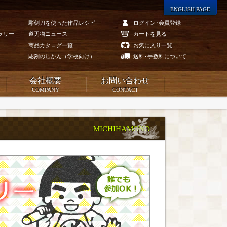
ENGLISH PAGE
彫刻刀を使った作品レシピ
ログイン･会員登録
ラリー
道刃物ニュース
カートを見る
商品カタログ一覧
お気に入り一覧
彫刻のじかん（学校向け）
送料･手数料について
会社概要
お問い合わせ
COMPANY
CONTACT
MICHIHAMONO