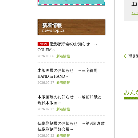
主
ハ
新着情報
news topics
造形展示会のお知らせ ～
GOLEM～
招き
2026.08.06
新着情報
木版画展のお知らせ ～三宅得司
HAND in HAND～
2026.07.27
新着情報
みん
木版画展のお知らせ ～越前和紙と
現代木版画～
2026.07.27
新着情報
仏像彫刻展のお知らせ ～第9回 倉敷
仏像彫刻同好会展～
2026.07.23
新着情報