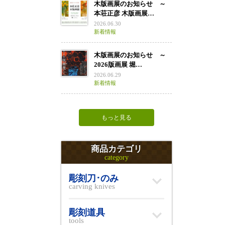
木版画展のお知らせ ～
本荘正彦 木版画展…
2026.06.30
新着情報
木版画展のお知らせ ～
2026版画展 堀…
2026.06.29
新着情報
もっと見る
商品カテゴリ
category
彫刻刀･のみ
carving knives
彫刻道具
tools