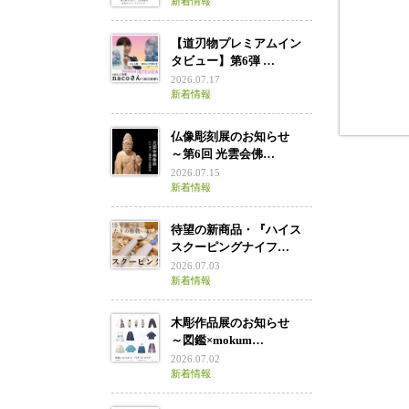
新着情報
【道刃物プレミアムイン
タビュー】第6弾 …
2026.07.17
新着情報
仏像彫刻展のお知らせ
～第6回 光雲会佛…
2026.07.15
新着情報
待望の新商品・『ハイス
スクーピングナイフ…
2026.07.03
新着情報
木彫作品展のお知らせ
～図鑑×mokum…
2026.07.02
新着情報