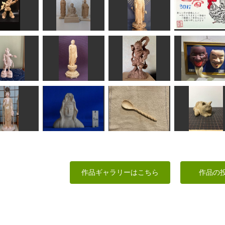
れちゃった
トリケラトプス
薔薇と少女
達磨大師像
ずめようこ
ken
shadow
タカじいさん
ゲルググ
仏像
阿弥陀如来立像(東)
平成29年年賀
ちゃーさん
にっさん
ノブサン
道工房
虎羅大将
阿弥陀如来立像
深沙大将
狂言面
みっちゃん
takkymouse
なんぺい
武宝
大船白衣観音上半身
菩薩立像
像
ねじれたスプーン
香箱長毛猫
作品ギャラリーはこちら
作品の
かっちゃん
ta-chann
さと
波間