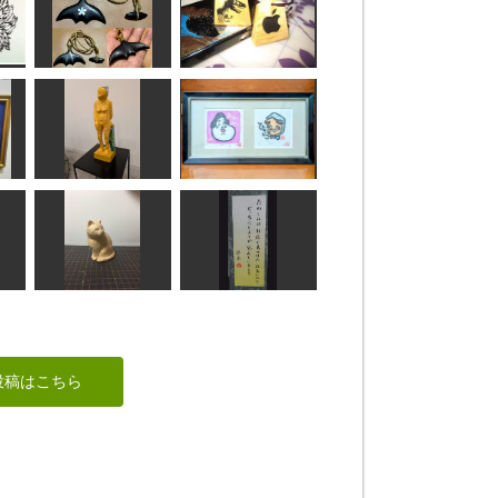
雷電・狐蛇
竹の食器
武宝
だーやま
ホエールテールネッ
状
クレス
絵駒
wavers design
RinRin
Day Dream Bellever
「おかめ」と「ひょ
彼…
っとこ」
のりお
IKA,Create.
座った猫
たのしみ(独楽吟)
投稿はこちら
波間
SEVEN