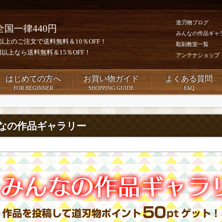
道刃物ブログ
全国一律440円
みんなの作品ギャ
0円以上のご注文で送料無料＆10％OFF！
彫刻教室一覧
00円以上なら送料無料＆15％OFF！
アンテナショップ
はじめての方へ
お買い物ガイド
よくある質問
FOR BEGINNER
SHOPPING GUIDE
FAQ
なの作品ギャラリー