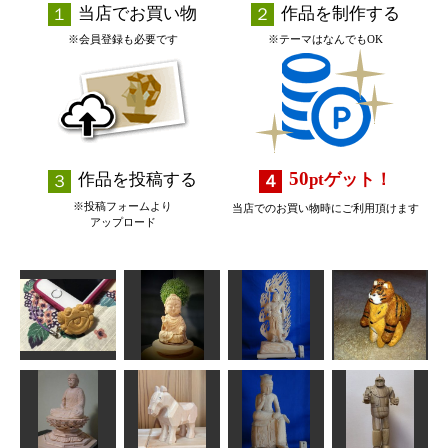
当店でお買い物
作品を制作する
※会員登録も必要です
※テーマはなんでもOK
50
作品を投稿する
pt
ゲット！
※投稿フォームより
当店でのお買い物時にご利用頂けます
アップロード
虎の威を借る
カニ
童阿弥陀
不動明王像
狐