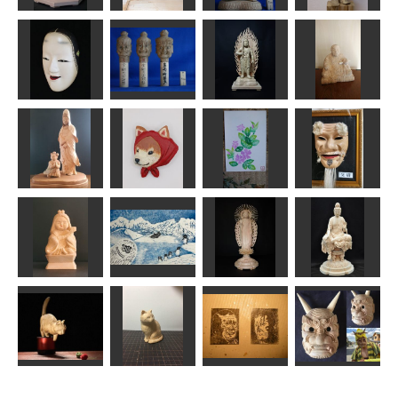
RinRin
Issay
ta-chann
のりお
阿弥陀如来坐
像
干支 午
弥勒菩薩像
鉄人28号
ラッキー
合之内麻呂
ta-chann
俊造
仏頭 持国天
孫次郎
＆仁王
不動明王
日蓮上人
msuganuma
ta-chann
まあちゃん
アラン
善財童子と白
衣観音
柴ずきん
ツル桔梗
福の神
N（エヌ）
yuzuko
ふーちゃん
内藤 武宝
春がきたらい
阿弥陀如来立
童弁財天
いな
像(浄土真宗）
如意輪観音像
Issay
すずめようこ
まあちゃん
正念