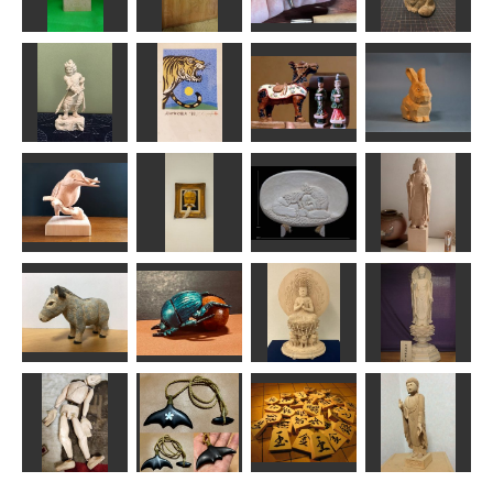
カバ
猿田面
香箱長毛猫
毘沙門天像
RinRin
武宝
波間
ta-chann
聖観音レリー
ニコじい
フ
根魚
座った長毛猫
kiyonk
はごろも
MINI
波間
年賀状「寅」
10
波夷羅大将
唐の時代
うさぎ
道刃物★所蔵参考
みっちゃん
作品
sigesama
合之内麻呂
かわせみ
能面
うたたね
太子孝養像
Ｎ(エヌ)
内藤 武男
shadow
かっちゃん
ロバ
フンコロガシ
大日如来像
阿弥陀如来
LOVEクラフト
MINI
彫まさ
天明 阿弥陀如来