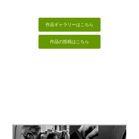
マリオネット
ホエールテー
（1号）
ルネックレス
将棋駒
阿弥陀如来像
キンタキンテ。
wavers design
RinRin
なんぺい
作品ギャラリーはこちら
作品の投稿はこちら