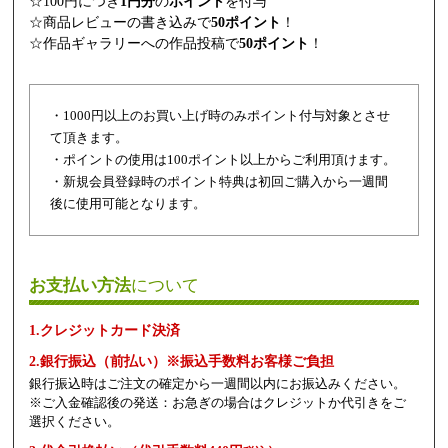
☆100円につき
1円分
の
ポイント
を付与
☆商品レビューの書き込みで
50ポイント
！
☆作品ギャラリーへの作品投稿で
50ポイント
！
・1000円以上のお買い上げ時のみポイント付与対象とさせ
て頂きます。
・ポイントの使用は100ポイント以上からご利用頂けます。
・新規会員登録時のポイント特典は初回ご購入から一週間
後に使用可能となります。
お支払い方法
について
1.クレジットカード決済
2.銀行振込（前払い）※振込手数料お客様ご負担
銀行振込時はご注文の確定から一週間以内にお振込みください。
※ご入金確認後の発送：お急ぎの場合はクレジットか代引きをご
選択ください。