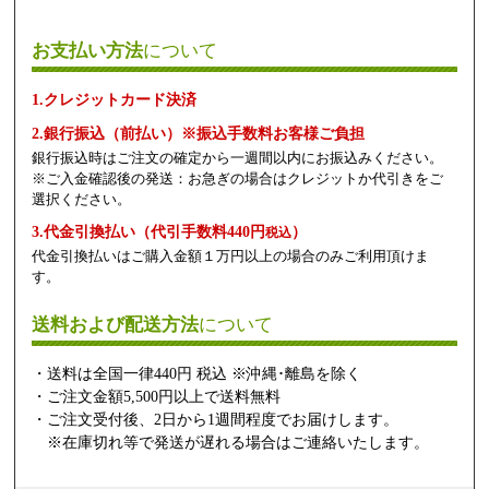
お支払い方法
について
1.クレジットカード決済
2.銀行振込（前払い）※振込手数料お客様ご負担
銀行振込時はご注文の確定から一週間以内にお振込みください。
※ご入金確認後の発送：お急ぎの場合はクレジットか代引きをご
選択ください。
3.代金引換払い（代引手数料440円
）
税込
代金引換払いはご購入金額１万円以上の場合のみご利用頂けま
す。
送料および配送方法
について
・送料は全国一律440円 税込 ※沖縄･離島を除く
・ご注文金額5,500円以上で送料無料
・ご注文受付後、2日から1週間程度でお届けします。
※在庫切れ等で発送が遅れる場合はご連絡いたします。