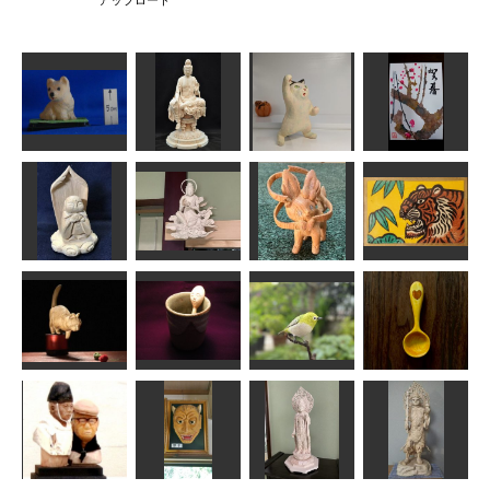
アップロード
応援する猫さ
梅の花の年賀
仔犬”ポチ”
如意輪観音像
ん
状
ta-chann
正念
藤枝駆男
ふーちゃん
雲中供養菩薩
年賀状「寅」9
夢地蔵
像北25号
ニンフィア
道刃物★所蔵参考
俊造
みっちゃん
けんさん
作品
コーヒースプ
ねこ
さじおやじ
メジロ
ーン
MINI
がんちゃん
MINI
wavers design