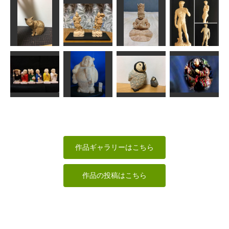
友人彫刻
野干
瑠璃観音
毘沙門天立像
sigesama
内藤武宝
みっちゃん
ろうけい
横を向いた猫
金剛力士
大日如来坐像
ダヴィデ像
波間
なんぺい
ぱんでし
工房藤棚
ペンギンの赤
ちゃん：巨大
六地蔵菩薩
布袋様
な赤ちゃん
おしん
kiyonk
ta-chann
LOVEクラフト
sigesama
作品ギャラリーはこちら
作品の投稿はこちら