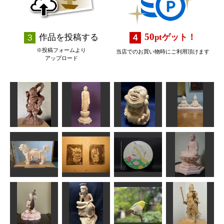
50
作品を投稿する
pt
ゲット！
※投稿フォームより
当店でのお買い物時にご利用頂けます
アップロード
阿弥陀如来立
深沙大将
像
布袋様
お雛様
なんぺい
takkymouse
俊造
こばさん
にいさんとお
阿弥陀如来坐
獅子
とうと
薔薇と少女
像
なんぺい
GUNTAP
shadow
ラッキー