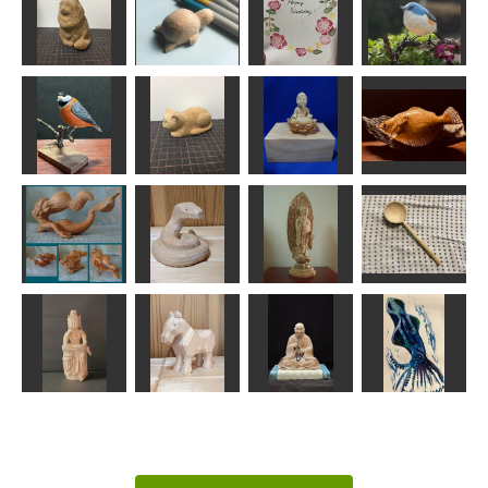
如意輪観音菩
ホエールテー
薩
釈迦如来倚像
ルネックレス
増髪
天明
ちゅうさん
wavers design
msuganuma
座った長毛猫
カメ
誕生日カード
ルリビタキ
波間
leaf
Tom
MINI
かのん「瞑
ヤマガラ
香箱猫
想」
寒ビラメ
MINI
波間
kiyonk
MINI
清凉寺式釈迦
アリエル
干支 巳
如来立像
おたま
ken
合之内麻呂
ちゅうさん
たくちゃん
半跏思像惟像
干支 午
重源上人坐像
イカくん