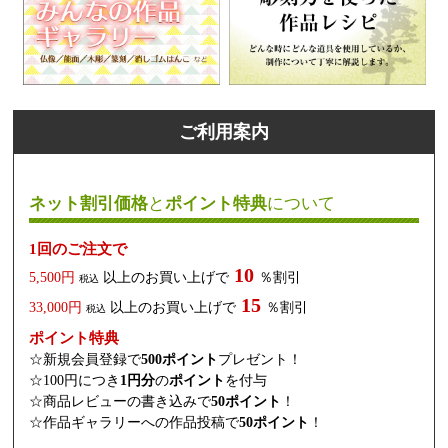
ご利用案内
ネット割引価格
と
ポイント特典
について
1回のご注文で
10
5,500円
以上のお買い上げで
％割引
税込
15
33,000円
以上のお買い上げで
％割引
税込
ポイント特典
☆新規会員登録で
500ポイント
プレゼント！
☆100円につき
1円分
の
ポイント
を付与
☆商品レビューの書き込みで
50ポイント
！
☆作品ギャラリーへの作品投稿で
50ポイント
！