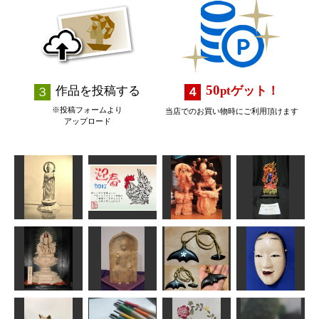
50
作品を投稿する
pt
ゲット！
※投稿フォームより
当店でのお買い物時にご利用頂けます
アップロード
聖観音菩薩立
平成29年年賀
像
状
風神雷神
不動明王坐像
春彫
道工房
sigesama
ja34f810