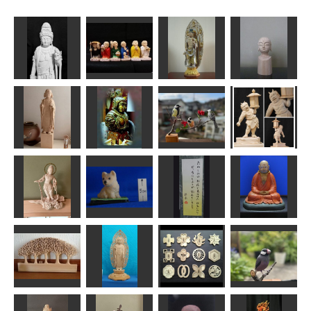
瑠璃観音菩薩
六地蔵菩薩
月光菩薩立像
地蔵菩薩仏頭
茶々丸
kiyonk
ちゅうさん
はごろも
シジュウカラ
太子孝養像
広目天
とヤマガラ
天燈鬼像
かっちゃん
sigesama
MINI
工房藤棚
雲中供養菩薩
たのしみ(独楽
像南20号
仔犬”ポチ”
吟)
達磨大師像
みっちゃん
ta-chann
SEVEN
タカじいさん