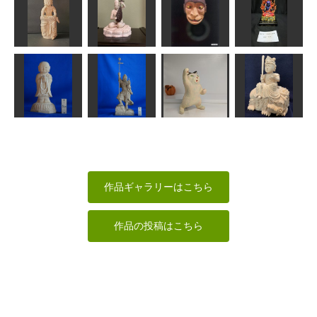
阿弥陀如来立
『鬼滅の刃』
冬木立
像
の鍔（つば）
文鳥
イタルデザイン
ta-chann
ken
MINI
半跏思像惟像
弁財天
舅猿
不動明王坐像
Issay
みっちゃん
武宝
ja34f810
応援する猫さ
お地蔵さん
毘沙門天像
ん
童文殊
ta-chann
ta-chann
藤枝駆男
俊造
作品ギャラリーはこちら
作品の投稿はこちら