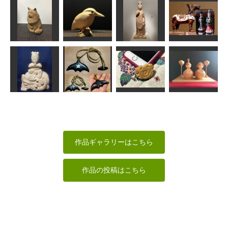
阿弥陀如来立
像(浄土宗）
魔の匙
薔薇と少女
ブルーギル
まあちゃん
あんこく
shadow
MINI
座った長毛猫
カワセミ
菩薩立像
唐の時代
波間
MINI
かっちゃん
sigesama
ホエールテー
童普賢
ルネックレス
カニ
お雛さま
俊造
wavers design
RinRin
Ｎ(エヌ)
作品ギャラリーはこちら
作品の投稿はこちら