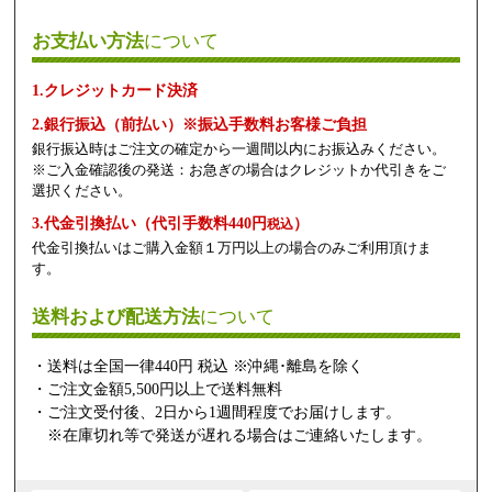
お支払い方法
について
1.クレジットカード決済
2.銀行振込（前払い）※振込手数料お客様ご負担
銀行振込時はご注文の確定から一週間以内にお振込みください。
※ご入金確認後の発送：お急ぎの場合はクレジットか代引きをご
選択ください。
3.代金引換払い（代引手数料440円
）
税込
代金引換払いはご購入金額１万円以上の場合のみご利用頂けま
す。
送料および配送方法
について
・送料は全国一律440円 税込 ※沖縄･離島を除く
・ご注文金額5,500円以上で送料無料
・ご注文受付後、2日から1週間程度でお届けします。
※在庫切れ等で発送が遅れる場合はご連絡いたします。