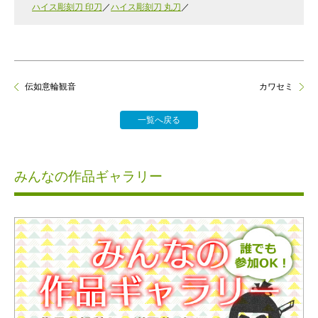
ハイス彫刻刀 印刀
ハイス彫刻刀 丸刀
伝如意輪観音
カワセミ
一覧へ戻る
みんなの作品ギャラリー