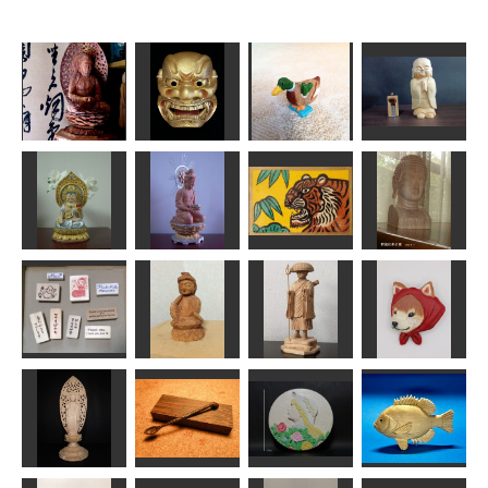
阿弥陀如来座
鴨が葱を背負
像17cm
獅子口
ってくる
お地蔵さま
sigesama
msuganuma
のりお
HANA
虚空蔵菩薩坐
年賀状「寅」9
像
観世音菩薩
釈迦如来仏頭
道刃物★所蔵参考
ちゅうさん
ちゅうさん
作品
はごろも
動物たちの消
しゴムはんこ
如意輪観音
修行僧
柴ずきん
penmeron
なんぺい
茶々丸
yuzuko