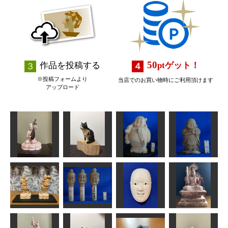
50
作品を投稿する
pt
ゲット！
※投稿フォームより
当店でのお買い物時にご利用頂けます
アップロード
座った猫（黒
弁財天
白ハチワレ）
布袋様
わらべ地蔵
みっちゃん
波間
ta-chann
ta-chann