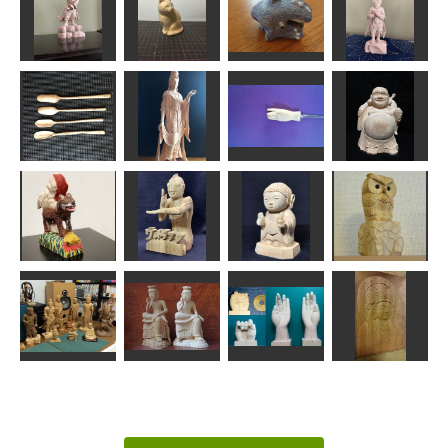
仏頭 持国天
金剛力士
＆仁王
70％小面
不動明王坐像
なんぺい
ta-chann
msuganuma
エヌ
伐折羅大将
座った猫
セミクジラ
真達羅大将
みっちゃん
波間
ハチ
みっちゃん
デザート用ス
開き手(ペンダ
プーン
明星観音菩薩
ント）
七福神布袋様
ムーミンパパ
エヌ
hamachi92
しんちゃん
羊の皮を着る
狼に変貌する
小さな薬師如
寸前
ウルトラマン
来
フクロウくん
のりお
俊造
俊造
矢野っち
聖観音レリー
仏像たち
弥勒菩薩
握手＆開き手
フ