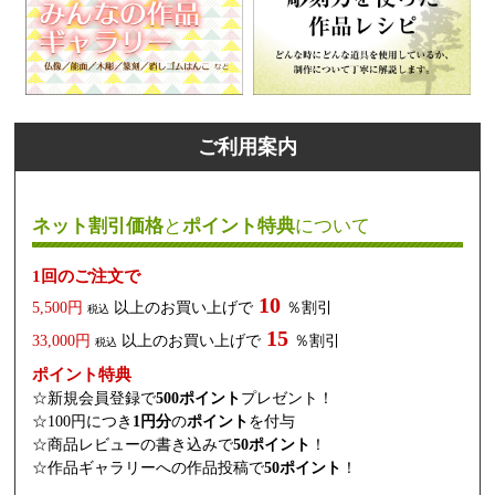
ご利用案内
ネット割引価格
と
ポイント特典
について
1回のご注文で
10
5,500円
以上のお買い上げで
％割引
税込
15
33,000円
以上のお買い上げで
％割引
税込
ポイント特典
☆新規会員登録で
500ポイント
プレゼント！
☆100円につき
1円分
の
ポイント
を付与
☆商品レビューの書き込みで
50ポイント
！
☆作品ギャラリーへの作品投稿で
50ポイント
！