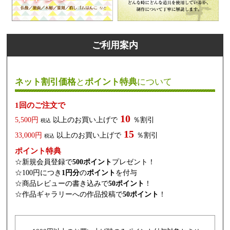
ご利用案内
ネット割引価格
と
ポイント特典
について
1回のご注文で
10
5,500円
以上のお買い上げで
％割引
税込
15
33,000円
以上のお買い上げで
％割引
税込
ポイント特典
☆新規会員登録で
500ポイント
プレゼント！
☆100円につき
1円分
の
ポイント
を付与
☆商品レビューの書き込みで
50ポイント
！
☆作品ギャラリーへの作品投稿で
50ポイント
！