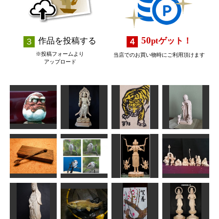
50
作品を投稿する
pt
ゲット！
※投稿フォームより
当店でのお買い物時にご利用頂けます
アップロード
年賀状「寅」8
だるま大師
毘沙門天
子安地蔵
道刃物★所蔵参考
sigesama
まあちゃん
作品
みっちゃん
魔の匙
シマエナガ
阿修羅像
七福神