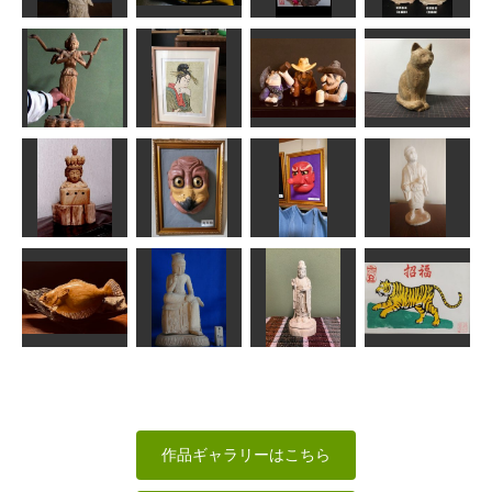
あんこく
MINI
shadow
kiyonk
梅の花の年賀
阿弥陀如来脇
白衣観音菩薩
イワナ
状
侍
Ｎ(エヌ)
MINI
ふーちゃん
まあちゃん
美人気量競(写)
阿修羅
歌麿
酔いどれ3人衆
座った猫
sigesama
マツちゃん
MINI
波間
十一面観頭部
烏鳥
猿田面
芭蕉像
sigesama
内藤武宝
武宝
アラン
年賀状「寅」6
寒ビラメ
弥勒菩薩像
吉祥天像
道刃物★所蔵参考
MINI
ta-chann
みっちゃん
作品
作品ギャラリーはこちら