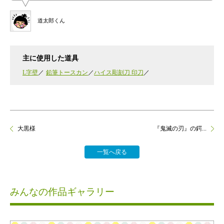
道太郎くん
主に使用した道具
L字壁
鉛筆トースカン
ハイス彫刻刀 印刀
大黒様
『鬼滅の刃』の鍔...
一覧へ戻る
みんなの作品ギャラリー