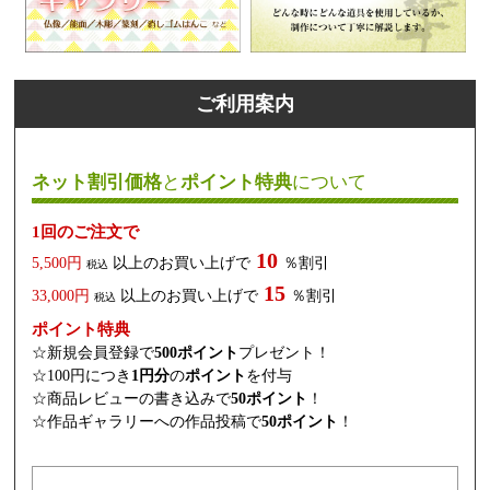
ご利用案内
ネット割引価格
と
ポイント特典
について
1回のご注文で
10
5,500円
以上のお買い上げで
％割引
税込
15
33,000円
以上のお買い上げで
％割引
税込
ポイント特典
☆新規会員登録で
500ポイント
プレゼント！
☆100円につき
1円分
の
ポイント
を付与
☆商品レビューの書き込みで
50ポイント
！
☆作品ギャラリーへの作品投稿で
50ポイント
！