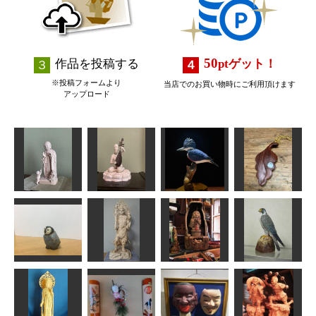
50
作品を投稿する
pt
ゲット！
※投稿フォームより
当店でのお買い物時にご利用頂けます
アップロード
アメリカヤマ
子安地蔵
弁財天
セミ
ペンダント
みっちゃん
みっちゃん
MINI
ヘソベイ
ペンギンの赤
ファルコン
ちゃん
毘沙門天立像
ほこら地蔵
（隼）