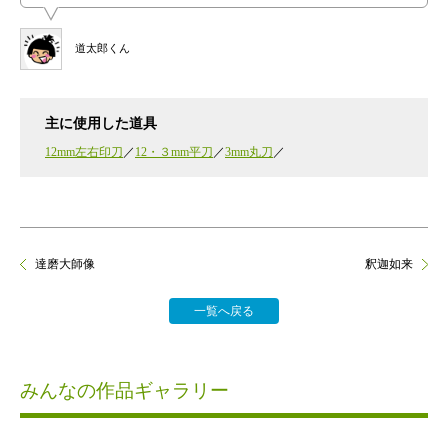
道太郎くん
主に使用した道具
12mm左右印刀
12・３mm平刀
3mm丸刀
達磨大師像
釈迦如来
一覧へ戻る
みんなの作品ギャラリー