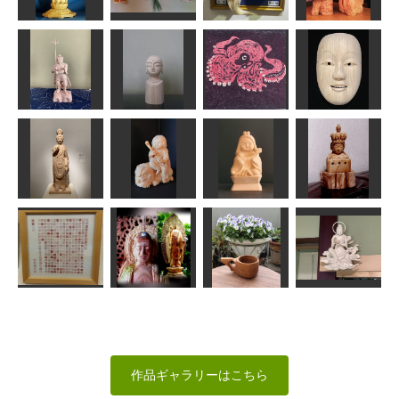
LOVEクラフト
ろうけい
sigesama
春彫
瑠璃観音像
竹彫り
狂言面
風神雷神
ta-chann
taka
武宝
sigesama
迷企羅大将
地蔵菩薩仏頭
タコちゃん
童子
みっちゃん
はごろも
すずめようこ
msuganuma
菩薩立像
童文殊
童弁財天
十一面観頭部
かっちゃん
Issay
Issay
sigesama
阿弥陀如来立
雲中供養菩薩
般若心経
像39cm
KUKSA
像北25号
英
sigesama
ゆーちゃん
みっちゃん
作品ギャラリーはこちら