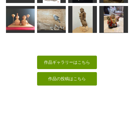
2016年1月 版
グリコのおま
地紋彫り
画カレンダ
寿老人
けの舟
サイダー
fuku
しんちゃん
たかはる
飛ぶゆでたま
お雛さま
ご
不動明王
布袋三番叟
Ｎ(エヌ)
すずめようこ
なんぺい
美彩
作品ギャラリーはこちら
作品の投稿はこちら