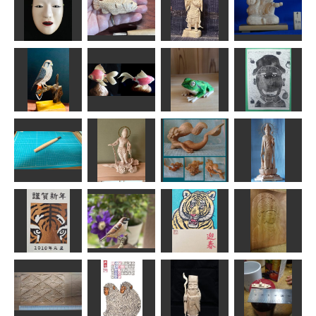
増女
根魚
迦楼羅像
爺と孫
msuganuma
MINI
みっちゃん
ta-chann
チョウゲンボ
干支 アマ
りんごに囲ま
ウ（長元坊）
玉サバ(金魚)
ガエル
れている自分
MINI
inos
合之内麻呂
KEN
彫刻刀 風紋
雲中供養菩薩
１号
像南20号
アリエル
聖観音立像
風紋
みっちゃん
ken
合之内麻呂
年賀状「寅」
聖観音レリー
１
年賀状「寅」3
スズメ
フ
道刃物★所蔵参考
道刃物★所蔵参考
作品
MINI
作品
はごろも