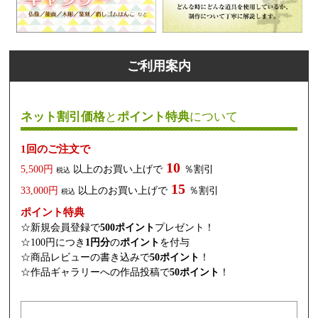
ご利用案内
ネット割引価格
と
ポイント特典
について
1回のご注文で
10
5,500円
以上のお買い上げで
％割引
税込
15
33,000円
以上のお買い上げで
％割引
税込
ポイント特典
☆新規会員登録で
500ポイント
プレゼント！
☆100円につき
1円分
の
ポイント
を付与
☆商品レビューの書き込みで
50ポイント
！
☆作品ギャラリーへの作品投稿で
50ポイント
！