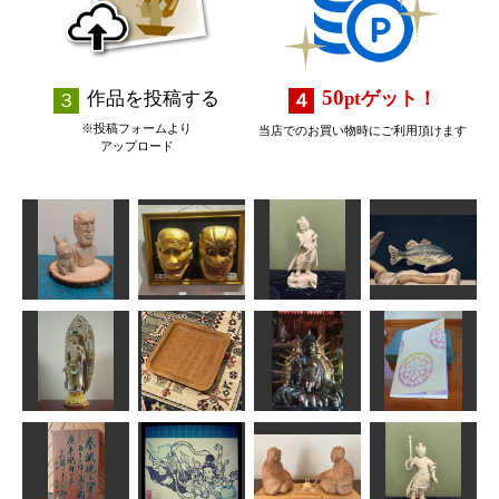
50
作品を投稿する
pt
ゲット！
※投稿フォームより
当店でのお買い物時にご利用頂けます
アップロード
モアイさんと
ピカチュウ
雷電・狐蛇
波夷羅大将
ブラックバス
moti
武宝
みっちゃん
MINI
アイヌ イタ
大仏御身ぬぐ
曼荼羅ブック
月光菩薩立像
（お盆）
い
カバー