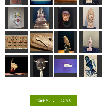
ちゅうさん
MK
sigesama
柊
刻字
飛天
良寛と貞信尼
安底羅大将
香東
サジ
けんさん
みっちゃん
不空羂索観音
ピエロ
不動明王坐像
舅猿
像
キボリン
エヌ
武宝
rara
ごいた竹駒
木のおおさじ
鳥
真達羅大将
アリモ
トミー
MINI
みっちゃん
開き手(ペンダ
ねこ
黒式尉
ント）
イカくん
MINI
msuganuma
hamachi92
ずすめようこ
作品ギャラリーはこちら