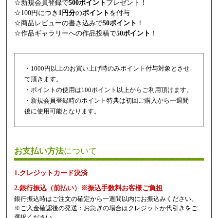
☆新規会員登録で
500ポイント
プレゼント！
☆100円につき
1円分
の
ポイント
を付与
☆商品レビューの書き込みで
50ポイント
！
☆作品ギャラリーへの作品投稿で
50ポイント
！
・1000円以上のお買い上げ時のみポイント付与対象とさせ
て頂きます。
・ポイントの使用は100ポイント以上からご利用頂けます。
・新規会員登録時のポイント特典は初回ご購入から一週間
後に使用可能となります。
お支払い方法
について
1.クレジットカード決済
2.銀行振込（前払い）※振込手数料お客様ご負担
銀行振込時はご注文の確定から一週間以内にお振込みください。
※ご入金確認後の発送：お急ぎの場合はクレジットか代引きをご
選択ください。