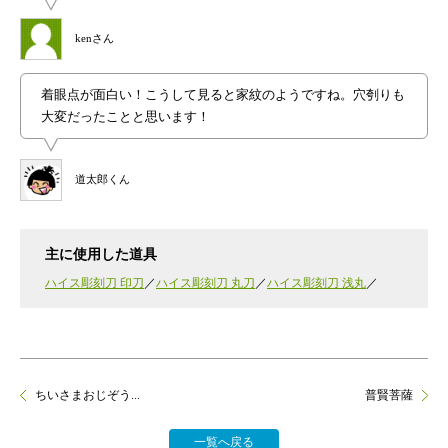
kenさん
着眼点が面白い！こうして見ると家紋のようですね。穴刳りも
大変だったことと思います！
道太郎くん
主に使用した道具
ハイス彫刻刀 印刀
ハイス彫刻刀 丸刀
ハイス彫刻刀 浅丸
ちいさまおじぞう...
普賢菩薩
一覧へ戻る