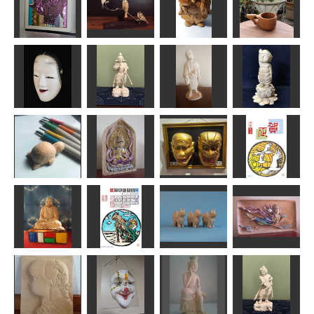
大黒様、恵比
年賀状「寅」2
ニコじい
寿様
爺と孫
道刃物★所蔵参考
kiyonk
俊造
ta-chann
作品
アジア象
スズメ part II
大黒様
KUKSA
はるひな
MINI
あらやん
ゆーちゃん
孫次郎
宮毘羅大将
芭蕉像
誕生仏
msuganuma
みっちゃん
アラン
俊造
平成31年 年
カメ
虚空蔵菩薩
雷電・狐蛇
賀状
leaf
ちゅうさん
武宝
fuku
版画カレンダ
ー 庚子卯
月 北海道帯
達磨大師
広ばん…
戌
飛天
夢民村HAMA
fuku
合之内 麻呂
ちゅうさん