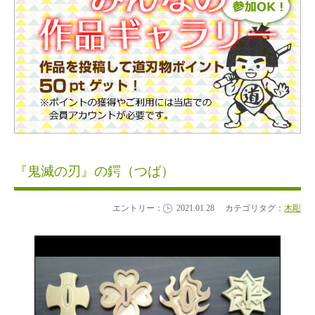
『鬼滅の刃』の鍔（つば）
エントリー：
2021.01.28
カテゴリタグ：
木彫