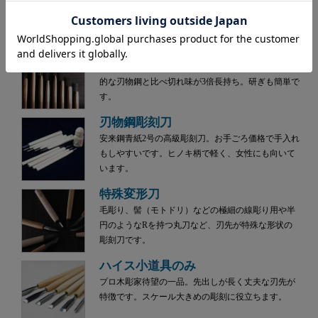
新製品
アウトレット
その他･園芸用品
ハイス鋼彫刻刀
刃物用鋼材の中でも最高級とされるハイス鋼。一般
的な刃物鋼と比べ切れ味が3倍長持ち。研ぎも簡単で
す。
刃物鋼彫刻刀
安来鋼青紙2号の高級彫刻刀。お手ごろ価格で手入れ
もしやすいです。ヒノキ柄で軽く、女性にも向いて
います。
特殊変形刀
毛彫り、髻（モトドリ）などの極細の線彫り用や半
円のようなRを持つ丸刀など、刃先が特殊な形状の
彫刻刀です。
ハイス小道具のみ
プロ木彫家待望の一品。先出しが長く丈夫な刃先が
特徴です。スケール大きめの彫刻に役立ちます。