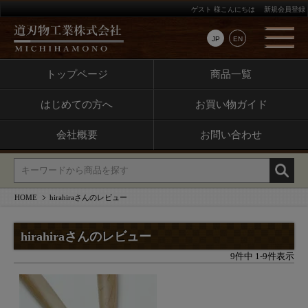
ゲスト 様こんにちは
新規会員登録
JP
EN
トップページ
商品一覧
はじめての方へ
お買い物ガイド
会社概要
お問い合わせ
HOME
hirahiraさんのレビュー
hirahiraさんのレビュー
9
件中
1
-
9
件表示