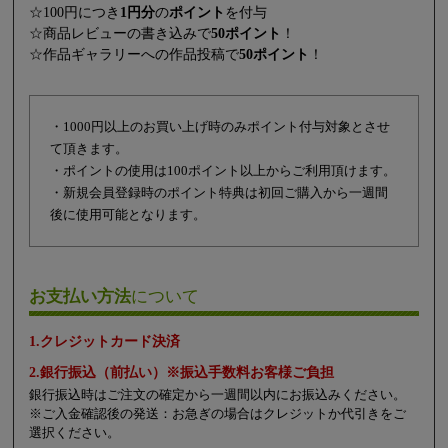
☆100円につき
1円分
の
ポイント
を付与
☆商品レビューの書き込みで
50ポイント
！
☆作品ギャラリーへの作品投稿で
50ポイント
！
・1000円以上のお買い上げ時のみポイント付与対象とさせ
て頂きます。
・ポイントの使用は100ポイント以上からご利用頂けます。
・新規会員登録時のポイント特典は初回ご購入から一週間
後に使用可能となります。
お支払い方法
について
1.クレジットカード決済
2.銀行振込（前払い）※振込手数料お客様ご負担
銀行振込時はご注文の確定から一週間以内にお振込みください。
※ご入金確認後の発送：お急ぎの場合はクレジットか代引きをご
選択ください。