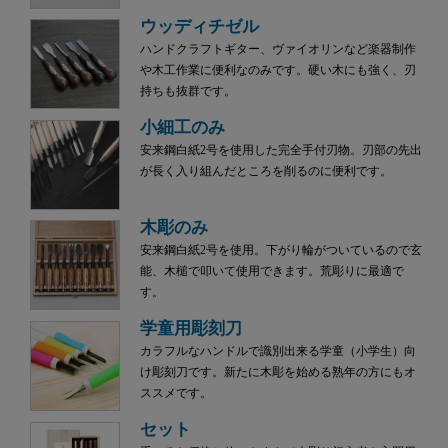
ウッディチゼル
ハンドクラフトギター、ヴァイオリンなど楽器制作
や木工作業に便利なのみです。硬い木にも強く、刃
持ちも抜群です。
小細工のみ
安来鋼白紙2号を使用した完全手付刃物。刃部の先出
が長く入り組んだところを削るのに便利です。
木彫のみ
安来鋼白紙2号を使用。下がり輪がついているので玄
能、木槌で叩いて使用できます。荒彫りに最適で
す。
学童用彫刻刀
カラフルなハンドルで識別出来る学童（小学生）向
け彫刻刀です。新たに木彫を始める熟年の方にもオ
ススメです。
セット