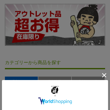
カテゴリーから商品を探す
彫刻刀･のみ
彫刻道具
彫刻刀研ぎ機
木版画
ゴムハン･てん刻
カトラリー制作
楽器制作
模型制作
レザークラフト