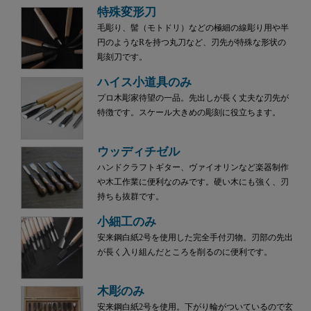
特殊変形刀
毛彫り、髻（モトドリ）などの極細の線彫り用や半
円のようなRを持つ丸刀など、刃先が特殊な形状の
彫刻刀です。
ハイス小道具のみ
プロ木彫家待望の一品。先出しが長く丈夫な刃先が
特徴です。スケール大きめの彫刻に役立ちます。
ウッディチゼル
ハンドクラフトギター、ヴァイオリンなど楽器制作
や木工作業に便利なのみです。硬い木にも強く、刃
持ちも抜群です。
小細工のみ
安来鋼白紙2号を使用した完全手付刃物。刃部の先出
が長く入り組んだところを削るのに便利です。
木彫のみ
安来鋼白紙2号を使用。下がり輪がついているので玄