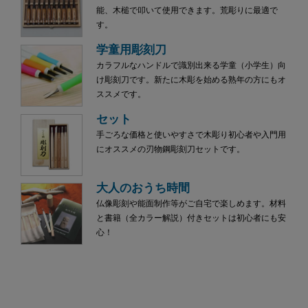
能、木槌で叩いて使用できます。荒彫りに最適で
す。
学童用彫刻刀
カラフルなハンドルで識別出来る学童（小学生）向
け彫刻刀です。新たに木彫を始める熟年の方にもオ
ススメです。
セット
手ごろな価格と使いやすさで木彫り初心者や入門用
にオススメの刃物鋼彫刻刀セットです。
大人のおうち時間
仏像彫刻や能面制作等がご自宅で楽しめます。材料
と書籍（全カラー解説）付きセットは初心者にも安
心！