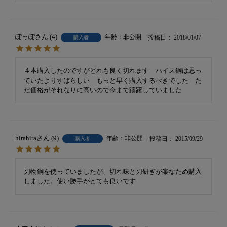
ぽっぽ
4
非公開
投稿日
2018/01/07
購入者
４本購入したのですがどれも良く切れます　ハイス鋼は思っ
ていたよりすばらしい　もっと早く購入するべきでした　た
だ価格がそれなりに高いので今まで躊躇していました
hirahira
9
非公開
投稿日
2015/09/29
購入者
刃物鋼を使っていましたが、切れ味と刃研ぎが楽なため購入
しました。使い勝手がとても良いです