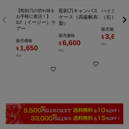
彫刻刀キャンバス
ハイス彫刻刀
【彫刻刀の切れ味を
お手軽に復活！】
ケース（高級帆布
（右）
EZ（イージー）ケ
製）
アー
販売価格
3,630
販売価格
¥
6,600
販売価格
¥
税込
1,650
¥
税込
税込