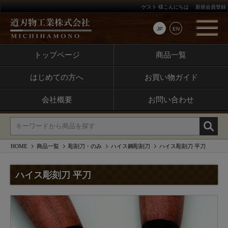
ゲスト 様こんにちは
新規会員登録
JP
EN
トップページ
商品一覧
はじめての方へ
お買い物ガイド
会社概要
お問い合わせ
HOME
商品一覧
彫刻刀・のみ
ハイス鋼彫刻刀
ハイス彫刻刀 平刀
ハイス彫刻刀 平刀