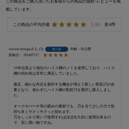
この商品をご購入頂いたお客様からの商品の感想･レビューを掲
載しています。
5.00
4
wavers design
3
非公開
購入者
投稿日
2024/07/17
10年位前より他社のハイス鋼のノミを使用しており、ハイス
綱の切れ味は非常に満足していました。

最近、細かな作品を製作する機会が増えて新しい彫刻刀が必
要となり、迷わずにハイス綱の彫刻刀を選択し購入しまし
た。

オークやバーチ等の硬めの素材でも、刃を当て少しの力で気
持ち良くサクッサクッと削れます。

刃をしっかり研いで使用すればほぼ永久的に使用出来るの