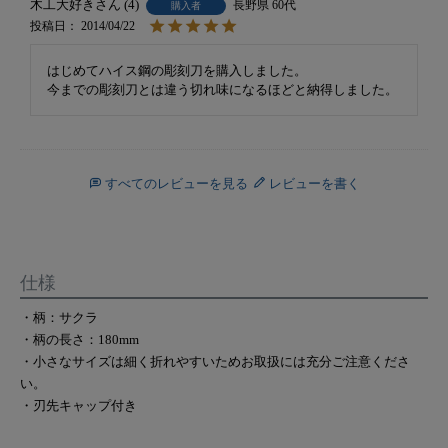
木工大好き
4
長野県
60代
購入者
投稿日
2014/04/22
はじめてハイス鋼の彫刻刀を購入しました。

今までの彫刻刀とは違う切れ味になるほどと納得しました。
すべてのレビューを見る
レビューを書く
仕様
・柄：サクラ
・柄の長さ：180mm
・小さなサイズは細く折れやすいためお取扱には充分ご注意くださ
い。
・刃先キャップ付き