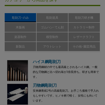
彫刻刀･のみ
彫刻道具
彫刻刀研ぎ機
木版画
ゴムハン･てん刻
カトラリー制作
楽器制作
模型制作
レザークラフト
新製品
アウトレット
その他･園芸用品
ハイス鋼彫刻刀
刃物用鋼材の中でも最高級とされるハイス鋼。一般
的な刃物鋼と比べ切れ味が3倍長持ち。研ぎも簡単で
す。
刃物鋼彫刻刀
安来鋼青紙2号の高級彫刻刀。お手ごろ価格で手入れ
もしやすいです。ヒノキ柄で軽く、女性にも向いて
います。