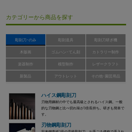
カテゴリーから商品を探す
彫刻刀･のみ
彫刻道具
彫刻刀研ぎ機
木版画
ゴムハン･てん刻
カトラリー制作
楽器制作
模型制作
レザークラフト
新製品
アウトレット
その他･園芸用品
ハイス鋼彫刻刀
刃物用鋼材の中でも最高級とされるハイス鋼。一般
的な刃物鋼と比べ切れ味が3倍長持ち。研ぎも簡単で
す。
刃物鋼彫刻刀
安来鋼青紙2号の高級彫刻刀。お手ごろ価格で手入れ