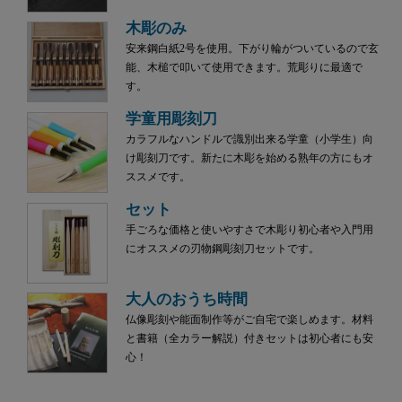
木彫のみ
安来鋼白紙2号を使用。下がり輪がついているので玄
能、木槌で叩いて使用できます。荒彫りに最適で
す。
学童用彫刻刀
カラフルなハンドルで識別出来る学童（小学生）向
け彫刻刀です。新たに木彫を始める熟年の方にもオ
ススメです。
セット
手ごろな価格と使いやすさで木彫り初心者や入門用
にオススメの刃物鋼彫刻刀セットです。
大人のおうち時間
仏像彫刻や能面制作等がご自宅で楽しめます。材料
と書籍（全カラー解説）付きセットは初心者にも安
心！