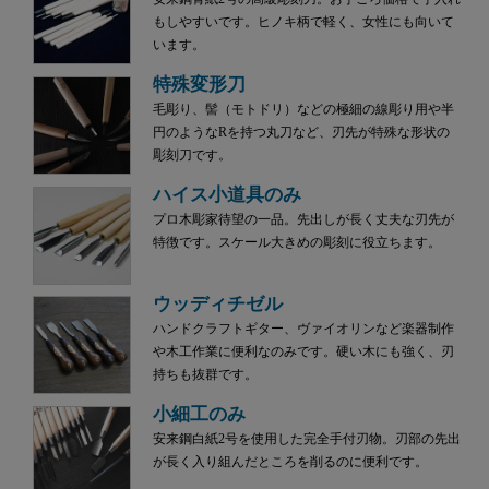
もしやすいです。ヒノキ柄で軽く、女性にも向いて
います。
特殊変形刀
毛彫り、髻（モトドリ）などの極細の線彫り用や半
円のようなRを持つ丸刀など、刃先が特殊な形状の
彫刻刀です。
ハイス小道具のみ
プロ木彫家待望の一品。先出しが長く丈夫な刃先が
特徴です。スケール大きめの彫刻に役立ちます。
ウッディチゼル
ハンドクラフトギター、ヴァイオリンなど楽器制作
や木工作業に便利なのみです。硬い木にも強く、刃
持ちも抜群です。
小細工のみ
安来鋼白紙2号を使用した完全手付刃物。刃部の先出
が長く入り組んだところを削るのに便利です。