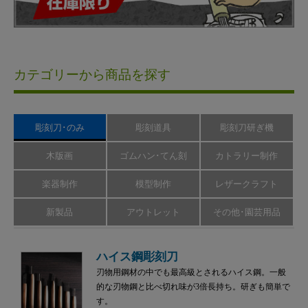
カテゴリーから商品を探す
彫刻刀･のみ
彫刻道具
彫刻刀研ぎ機
木版画
ゴムハン･てん刻
カトラリー制作
楽器制作
模型制作
レザークラフト
新製品
アウトレット
その他･園芸用品
ハイス鋼彫刻刀
刃物用鋼材の中でも最高級とされるハイス鋼。一般
的な刃物鋼と比べ切れ味が3倍長持ち。研ぎも簡単で
す。