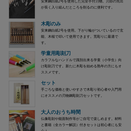
安来鋼白紙2号を使用した完全手付刃物。刃部の先出
が長く入り組んだところを削るのに便利です。
木彫のみ
安来鋼白紙2号を使用。下がり輪がついているので玄
能、木槌で叩いて使用できます。荒彫りに最適で
す。
学童用彫刻刀
カラフルなハンドルで識別出来る学童（小学生）向
け彫刻刀です。新たに木彫を始める熟年の方にもオ
ススメです。
セット
手ごろな価格と使いやすさで木彫り初心者や入門用
にオススメの刃物鋼彫刻刀セットです。
大人のおうち時間
仏像彫刻や能面制作等がご自宅で楽しめます。材料
と書籍（全カラー解説）付きセットは初心者にも安