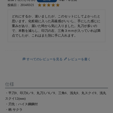
投稿日
2014/03/21
どれにするか、迷いましたが、このセットにしてよかったと
思います。化粧箱に入った高級感がいいし、手にした感じに
重みがあり、届いた時から気に入りました。丸刀が多いの
で、本数を減らし、印刀の左、三角３ｍｍが入っていれば満
点でしたが、これはまた別に手に入れます。
すべてのレビューを見る
レビューを書く
仕様
・平刀9、印刀6／9、丸刀3／6／9、三角6、浅丸9、丸スクイ9、浅丸
スクイ12(mm)
・刃先：ハイス鋼鋼付
・柄:サクラ