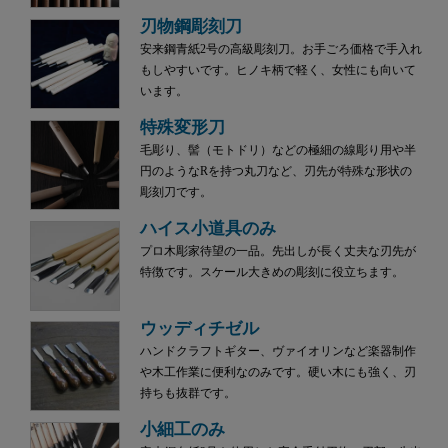
刃物鋼彫刻刀
安来鋼青紙2号の高級彫刻刀。お手ごろ価格で手入れ
もしやすいです。ヒノキ柄で軽く、女性にも向いて
います。
特殊変形刀
毛彫り、髻（モトドリ）などの極細の線彫り用や半
円のようなRを持つ丸刀など、刃先が特殊な形状の
彫刻刀です。
ハイス小道具のみ
プロ木彫家待望の一品。先出しが長く丈夫な刃先が
特徴です。スケール大きめの彫刻に役立ちます。
ウッディチゼル
ハンドクラフトギター、ヴァイオリンなど楽器制作
や木工作業に便利なのみです。硬い木にも強く、刃
持ちも抜群です。
小細工のみ