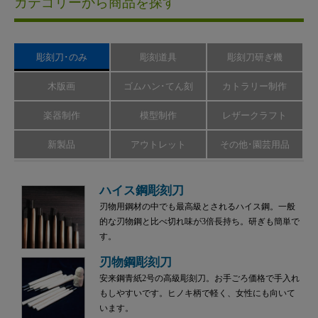
カテゴリーから商品を探す
彫刻刀･のみ
彫刻道具
彫刻刀研ぎ機
木版画
ゴムハン･てん刻
カトラリー制作
楽器制作
模型制作
レザークラフト
新製品
アウトレット
その他･園芸用品
ハイス鋼彫刻刀
刃物用鋼材の中でも最高級とされるハイス鋼。一般
的な刃物鋼と比べ切れ味が3倍長持ち。研ぎも簡単で
す。
刃物鋼彫刻刀
安来鋼青紙2号の高級彫刻刀。お手ごろ価格で手入れ
もしやすいです。ヒノキ柄で軽く、女性にも向いて
います。