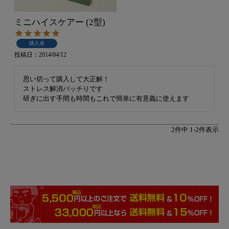
ミニハイスケアー (2型)
購入者
投稿日
2014/04/12
思い切って購入して大正解！

ストレス解消バッチりです

研ぎに出す手間も時間もこれで簡単に有意義に使えます
2
件中
1
-
2
件表示