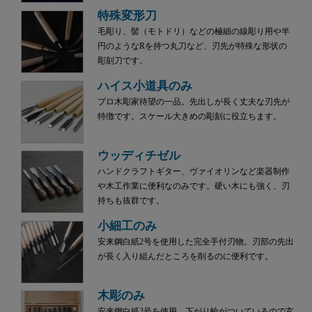
特殊変形刀
毛彫り、髻（モトドリ）などの極細の線彫り用や半
円のようなRを持つ丸刀など、刃先が特殊な形状の
彫刻刀です。
ハイス小道具のみ
プロ木彫家待望の一品。先出しが長く丈夫な刃先が
特徴です。スケール大きめの彫刻に役立ちます。
ウッディチゼル
ハンドクラフトギター、ヴァイオリンなど楽器制作
や木工作業に便利なのみです。硬い木にも強く、刃
持ちも抜群です。
小細工のみ
安来鋼白紙2号を使用した完全手付刃物。刃部の先出
が長く入り組んだところを削るのに便利です。
木彫のみ
安来鋼白紙2号を使用。下がり輪がついているので玄