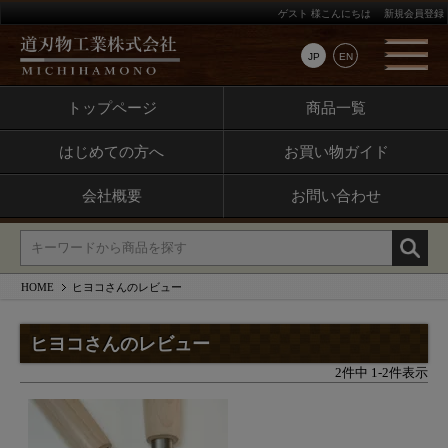
ゲスト 様こんにちは
新規会員登録
JP
EN
トップページ
商品一覧
はじめての方へ
お買い物ガイド
会社概要
お問い合わせ
HOME
ヒヨコさんのレビュー
ヒヨコさんのレビュー
2
件中
1
-
2
件表示