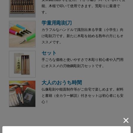
能、木槌で叩いて使用できます。荒彫りに最適で
す。
学童用彫刻刀
カラフルなハンドルで識別出来る学童（小学生）向
け彫刻刀です。新たに木彫を始める熟年の方にもオ
ススメです。
セット
手ごろな価格と使いやすさで木彫り初心者や入門用
にオススメの刃物鋼彫刻刀セットです。
大人のおうち時間
仏像彫刻や能面制作等がご自宅で楽しめます。材料
と書籍（全カラー解説）付きセットは初心者にも安
心！