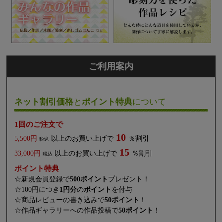
ご利用案内
ネット割引価格
と
ポイント特典
について
1回のご注文で
10
5,500円
以上のお買い上げで
％割引
税込
15
33,000円
以上のお買い上げで
％割引
税込
ポイント特典
☆新規会員登録で
500ポイント
プレゼント！
☆100円につき
1円分
の
ポイント
を付与
☆商品レビューの書き込みで
50ポイント
！
☆作品ギャラリーへの作品投稿で
50ポイント
！