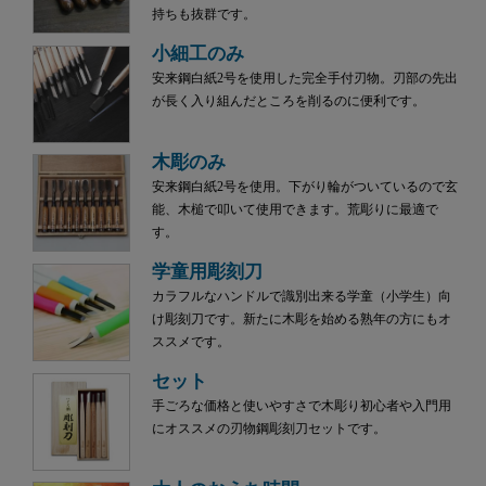
持ちも抜群です。
小細工のみ
安来鋼白紙2号を使用した完全手付刃物。刃部の先出
が長く入り組んだところを削るのに便利です。
木彫のみ
安来鋼白紙2号を使用。下がり輪がついているので玄
能、木槌で叩いて使用できます。荒彫りに最適で
す。
学童用彫刻刀
カラフルなハンドルで識別出来る学童（小学生）向
け彫刻刀です。新たに木彫を始める熟年の方にもオ
ススメです。
セット
手ごろな価格と使いやすさで木彫り初心者や入門用
にオススメの刃物鋼彫刻刀セットです。