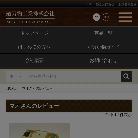
ゲスト 様こんにちは
新規会員登録
JP
EN
トップページ
商品一覧
はじめての方へ
お買い物ガイド
会社概要
お問い合わせ
HOME
マオさんのレビュー
マオさんのレビュー
1
件中
1
-
1
件表示