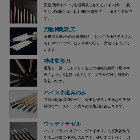
刃物用鋼材の中でも最高級とされるハイス鋼。一般
的な刃物鋼と比べ切れ味が3倍長持ち。研ぎも簡単で
す。
刃物鋼彫刻刀
安来鋼青紙2号の高級彫刻刀。お手ごろ価格で手入れ
もしやすいです。ヒノキ柄で軽く、女性にも向いて
います。
特殊変形刀
毛彫り、髻（モトドリ）などの極細の線彫り用や半
円のようなRを持つ丸刀など、刃先が特殊な形状の
彫刻刀です。
ハイス小道具のみ
プロ木彫家待望の一品。先出しが長く丈夫な刃先が
特徴です。スケール大きめの彫刻に役立ちます。
ウッディチゼル
ハンドクラフトギター、ヴァイオリンなど楽器制作
や木工作業に便利なのみです。硬い木にも強く、刃