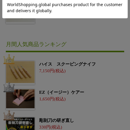
フィンガースタンプ 40個セット
5,280
月間人気商品ランキング
ハイス スクーピングナイフ
7,150
EZ（イージー）ケアー
1,650
彫刻刀の研ぎ直し
330