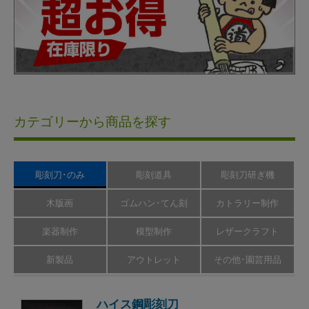
カテゴリーから商品を探す
彫刻刀･のみ
彫刻道具
彫刻刀研ぎ機
木版画
ゴムハン･てん刻
カトラリー制作
楽器制作
模型制作
レザークラフト
新製品
アウトレット
その他･園芸用品
ハイス鋼彫刻刀