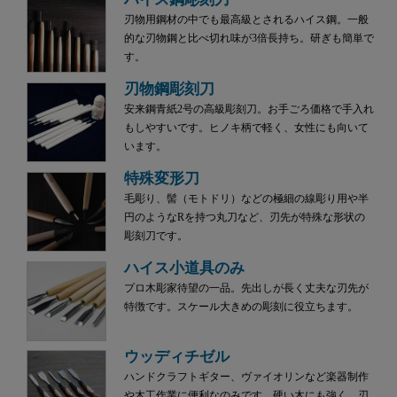
刃物用鋼材の中でも最高級とされるハイス鋼。一般
的な刃物鋼と比べ切れ味が3倍長持ち。研ぎも簡単で
す。
刃物鋼彫刻刀
安来鋼青紙2号の高級彫刻刀。お手ごろ価格で手入れ
もしやすいです。ヒノキ柄で軽く、女性にも向いて
います。
特殊変形刀
毛彫り、髻（モトドリ）などの極細の線彫り用や半
円のようなRを持つ丸刀など、刃先が特殊な形状の
彫刻刀です。
ハイス小道具のみ
プロ木彫家待望の一品。先出しが長く丈夫な刃先が
特徴です。スケール大きめの彫刻に役立ちます。
ウッディチゼル
ハンドクラフトギター、ヴァイオリンなど楽器制作
や木工作業に便利なのみです。硬い木にも強く、刃