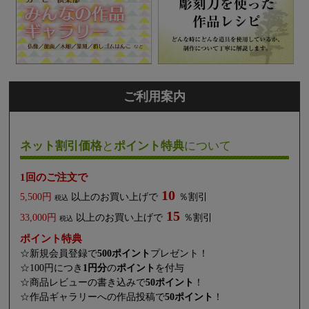
ご利用案内
ネット割引価格
と
ポイント特典
について
1回のご注文で
10
5,500円
以上のお買い上げで
％割引
税込
15
33,000円
以上のお買い上げで
％割引
税込
ポイント特典
☆新規会員登録で
500ポイント
プレゼント！
☆100円につき
1円分
の
ポイント
を付与
☆商品レビューの書き込みで
50ポイント
！
☆作品ギャラリーへの作品投稿で
50ポイント
！