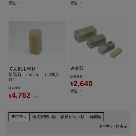
税込
税込
〜
〜
遼凍石
てん刻用印材
新陽石 24ｍｍ （12個入
販売価格
り）
2,640
¥
販売価格
税込
〜
4,752
¥
税込
並び替え
価格が安い順
価格が高い順
新着順
4
件中
1
-
4
件表示