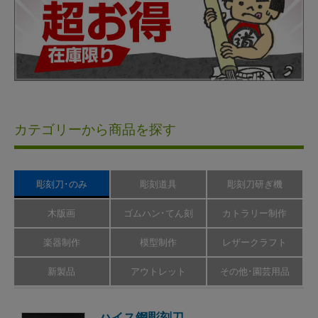
カテゴリーから商品を探す
彫刻刀･のみ
彫刻道具
彫刻刀研ぎ機
木版画
ゴムハン･てん刻
カトラリー制作
楽器制作
模型制作
レザークラフト
新製品
アウトレット
その他･園芸用品
ハイス鋼彫刻刀