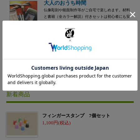
大人のおうち時間
仏像彫刻や能面制作等がご自宅で楽しめます。材料
と書籍（全カラー解説）付きセットは初心者にも安
心！
新着商品
フィンガースタンプ 7個セット
1,100