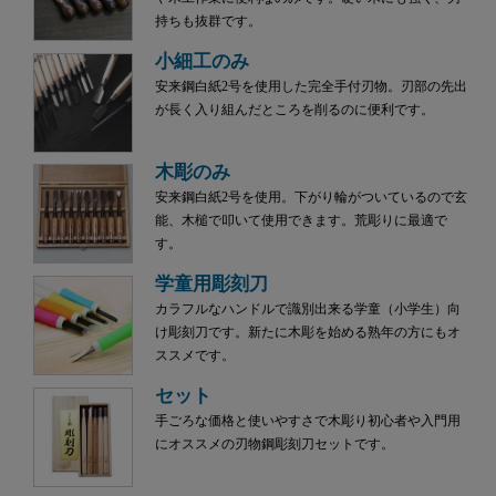
持ちも抜群です。
小細工のみ
安来鋼白紙2号を使用した完全手付刃物。刃部の先出
が長く入り組んだところを削るのに便利です。
木彫のみ
安来鋼白紙2号を使用。下がり輪がついているので玄
能、木槌で叩いて使用できます。荒彫りに最適で
す。
学童用彫刻刀
カラフルなハンドルで識別出来る学童（小学生）向
け彫刻刀です。新たに木彫を始める熟年の方にもオ
ススメです。
セット
手ごろな価格と使いやすさで木彫り初心者や入門用
にオススメの刃物鋼彫刻刀セットです。