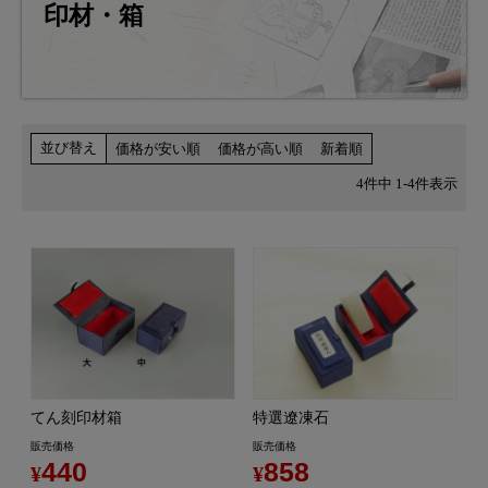
印材・箱
並び替え
価格が安い順
価格が高い順
新着順
4
件中
1
-
4
件表示
てん刻印材箱
特選遼凍石
販売価格
販売価格
440
858
¥
¥