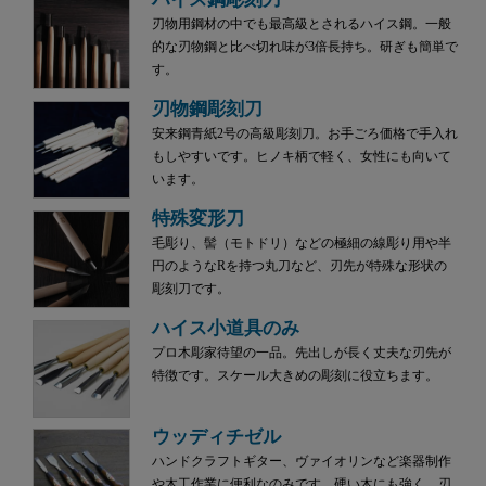
刃物用鋼材の中でも最高級とされるハイス鋼。一般
的な刃物鋼と比べ切れ味が3倍長持ち。研ぎも簡単で
す。
刃物鋼彫刻刀
安来鋼青紙2号の高級彫刻刀。お手ごろ価格で手入れ
もしやすいです。ヒノキ柄で軽く、女性にも向いて
います。
特殊変形刀
毛彫り、髻（モトドリ）などの極細の線彫り用や半
円のようなRを持つ丸刀など、刃先が特殊な形状の
彫刻刀です。
ハイス小道具のみ
プロ木彫家待望の一品。先出しが長く丈夫な刃先が
特徴です。スケール大きめの彫刻に役立ちます。
ウッディチゼル
ハンドクラフトギター、ヴァイオリンなど楽器制作
や木工作業に便利なのみです。硬い木にも強く、刃