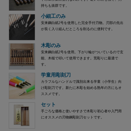
持ちも抜群です。
小細工のみ
安来鋼白紙2号を使用した完全手付刃物。刃部の先出
が長く入り組んだところを削るのに便利です。
木彫のみ
安来鋼白紙2号を使用。下がり輪がついているので玄
能、木槌で叩いて使用できます。荒彫りに最適で
す。
学童用彫刻刀
カラフルなハンドルで識別出来る学童（小学生）向
け彫刻刀です。新たに木彫を始める熟年の方にもオ
ススメです。
セット
手ごろな価格と使いやすさで木彫り初心者や入門用
にオススメの刃物鋼彫刻刀セットです。