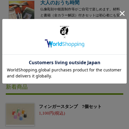
大人のおうち時間
仏像彫刻や能面制作等がご自宅で楽しめます。材料
と書籍（全カラー解説）付きセットは初心者にも安
心！
新着商品
フィンガースタンプ 7個セット
1,100