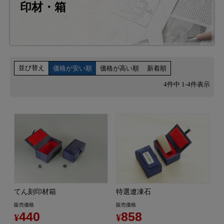
印材・箱
並び替え
価格が安い順
価格が高い順
新着順
4
件中
1
-
4
件表示
てん刻印材箱
特選遼凍石
販売価格
販売価格
440
858
¥
¥