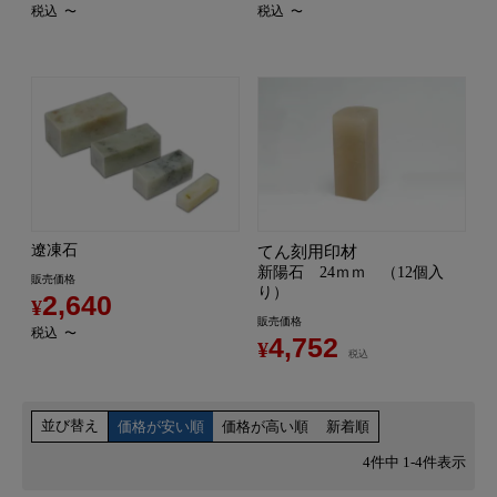
税込
税込
〜
〜
遼凍石
てん刻用印材
新陽石 24ｍｍ （12個入
販売価格
り）
2,640
¥
販売価格
税込
〜
4,752
¥
税込
並び替え
価格が安い順
価格が高い順
新着順
4
件中
1
-
4
件表示