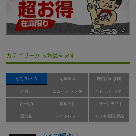
カテゴリーから商品を探す
彫刻刀･のみ
彫刻道具
彫刻刀研ぎ機
木版画
ゴムハン･てん刻
カトラリー制作
楽器制作
模型制作
レザークラフト
新製品
アウトレット
その他･園芸用品
ハイス鋼彫刻刀