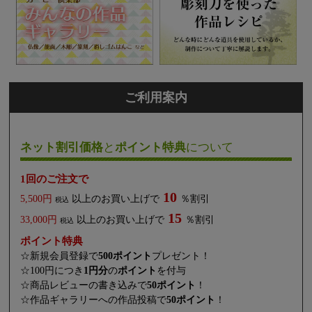
ご利用案内
ネット割引価格
と
ポイント特典
について
1回のご注文で
10
5,500円
以上のお買い上げで
％割引
税込
15
33,000円
以上のお買い上げで
％割引
税込
ポイント特典
☆新規会員登録で
500ポイント
プレゼント！
☆100円につき
1円分
の
ポイント
を付与
☆商品レビューの書き込みで
50ポイント
！
☆作品ギャラリーへの作品投稿で
50ポイント
！