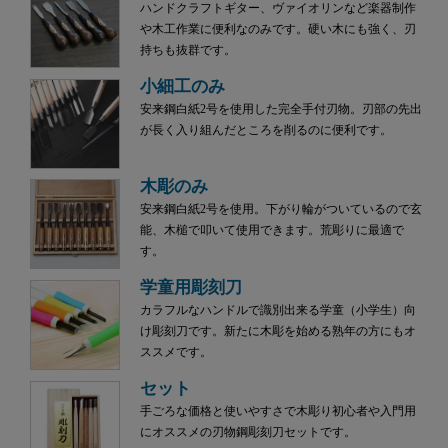
ハンドクラフトギター、ヴァイオリンなど楽器制作
や木工作業に便利なのみです。硬い木にも強く、刃
持ちも抜群です。
小細工のみ
安来鋼白紙2号を使用した完全手付刃物。刃部の先出
が長く入り組んだところを削るのに便利です。
木彫のみ
安来鋼白紙2号を使用。下がり輪がついているので玄
能、木槌で叩いて使用できます。荒彫りに最適で
す。
学童用彫刻刀
カラフルなハンドルで識別出来る学童（小学生）向
け彫刻刀です。新たに木彫を始める熟年の方にもオ
ススメです。
セット
手ごろな価格と使いやすさで木彫り初心者や入門用
にオススメの刃物鋼彫刻刀セットです。