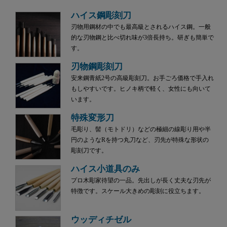
ハイス鋼彫刻刀
刃物用鋼材の中でも最高級とされるハイス鋼。一般
的な刃物鋼と比べ切れ味が3倍長持ち。研ぎも簡単で
す。
刃物鋼彫刻刀
安来鋼青紙2号の高級彫刻刀。お手ごろ価格で手入れ
もしやすいです。ヒノキ柄で軽く、女性にも向いて
います。
特殊変形刀
毛彫り、髻（モトドリ）などの極細の線彫り用や半
円のようなRを持つ丸刀など、刃先が特殊な形状の
彫刻刀です。
ハイス小道具のみ
プロ木彫家待望の一品。先出しが長く丈夫な刃先が
特徴です。スケール大きめの彫刻に役立ちます。
ウッディチゼル