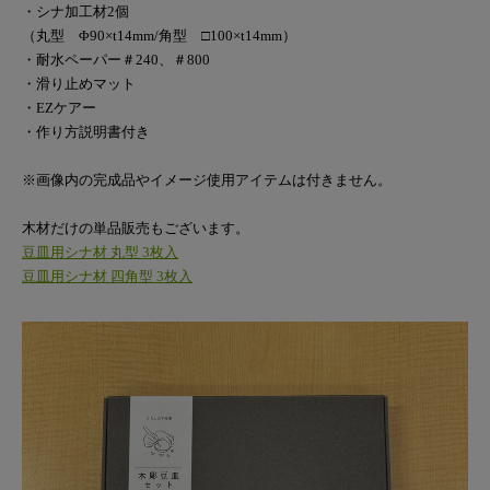
・シナ加工材2個
（丸型 Φ90×t14mm/角型 □100×t14mm）
・耐水ペーパー＃240、＃800
・滑り止めマット
・EZケアー
・作り方説明書付き
※画像内の完成品やイメージ使用アイテムは付きません。
木材だけの単品販売もございます。
豆皿用シナ材 丸型 3枚入
豆皿用シナ材 四角型 3枚入