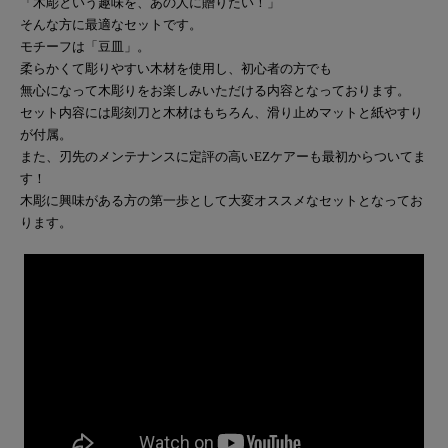
「木彫という趣味を、あの人に贈りたい！」
そんな方に最適なセットです。
モチーフは「豆皿」。
柔らかくて彫りやすい木材を使用し、初心者の方でも
無心になって木彫りをお楽しみいただける内容となっております。
セット内容には彫刻刀と木材はもちろん、滑り止めマットと紙やすり
が付属。
また、刃先のメンテナンスに定評の高いEZケアーも最初からついてま
す！
木彫に興味がある方の第一歩として大変オススメなセットとなってお
ります。