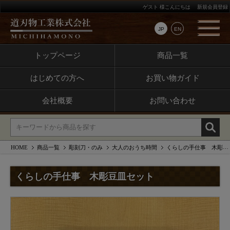
ゲスト 様こんにちは
新規会員登録
JP
EN
トップページ
商品一覧
はじめての方へ
お買い物ガイド
会社概要
お問い合わせ
HOME
商品一覧
彫刻刀・のみ
大人のおうち時間
くらしの手仕事 木彫豆皿セット
くらしの手仕事 木彫豆皿セット