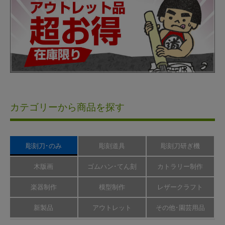
カテゴリーから商品を探す
彫刻刀･のみ
彫刻道具
彫刻刀研ぎ機
木版画
ゴムハン･てん刻
カトラリー制作
楽器制作
模型制作
レザークラフト
新製品
アウトレット
その他･園芸用品