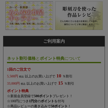
ご利用案内
ネット割引価格
と
ポイント特典
について
1回のご注文で
10
5,500円
以上のお買い上げで
％割引
税込
15
33,000円
以上のお買い上げで
％割引
税込
ポイント特典
☆新規会員登録で
500ポイント
プレゼント！
☆100円につき
1円分
の
ポイント
を付与
☆商品レビューの書き込みで
50ポイント
！