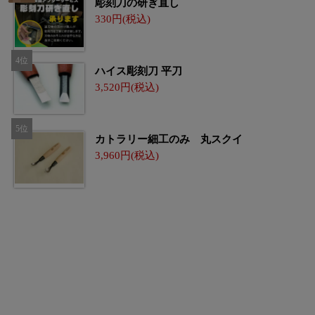
彫刻刀の研ぎ直し
330
ハイス彫刻刀 平刀
3,520
カトラリー細工のみ 丸スクイ
3,960