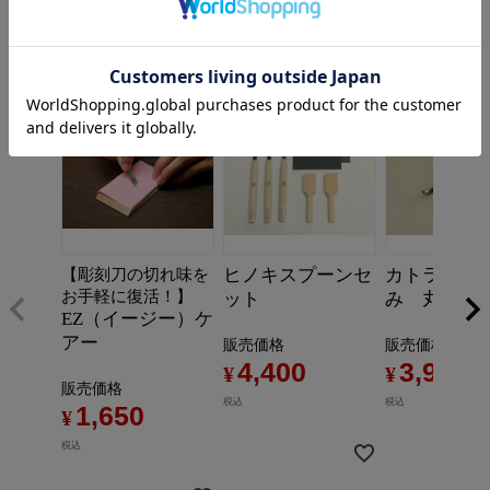
よく一緒に購入されている商品
ヒノキスプーンセ
カトラリー
【彫刻刀の切れ味を
お手軽に復活！】
ット
み 丸スク
EZ（イージー）ケ
アー
販売価格
販売価格
4,400
3,960
¥
¥
販売価格
税込
税込
1,650
¥
税込