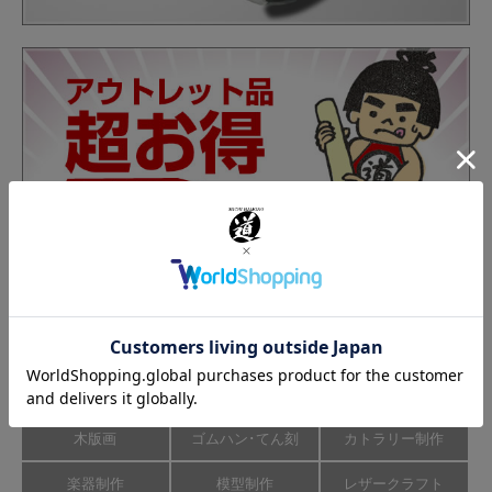
カテゴリーから商品を探す
彫刻刀･のみ
彫刻道具
彫刻刀研ぎ機
木版画
ゴムハン･てん刻
カトラリー制作
楽器制作
模型制作
レザークラフト