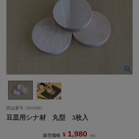
商品番号
74101001
豆皿用シナ材 丸型 3枚入
1,980
¥
販売価格
税込