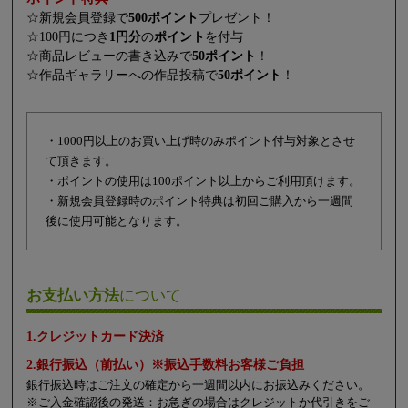
☆新規会員登録で
500ポイント
プレゼント！
☆100円につき
1円分
の
ポイント
を付与
☆商品レビューの書き込みで
50ポイント
！
☆作品ギャラリーへの作品投稿で
50ポイント
！
・1000円以上のお買い上げ時のみポイント付与対象とさせ
て頂きます。
・ポイントの使用は100ポイント以上からご利用頂けます。
・新規会員登録時のポイント特典は初回ご購入から一週間
後に使用可能となります。
お支払い方法
について
1.クレジットカード決済
2.銀行振込（前払い）※振込手数料お客様ご負担
銀行振込時はご注文の確定から一週間以内にお振込みください。
※ご入金確認後の発送：お急ぎの場合はクレジットか代引きをご