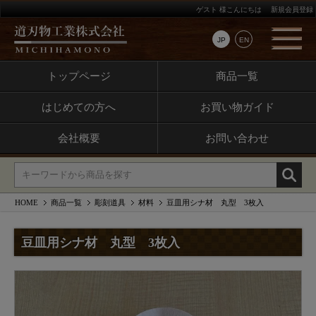
ゲスト 様こんにちは
新規会員登録
JP
EN
トップページ
商品一覧
はじめての方へ
お買い物ガイド
会社概要
お問い合わせ
HOME
商品一覧
彫刻道具
材料
豆皿用シナ材 丸型 3枚入
豆皿用シナ材 丸型 3枚入