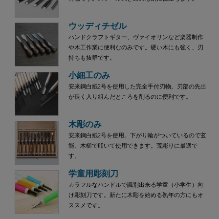
ウッディチゼル
ハンドクラフトギター、ヴァイオリンなど楽器制作
や木工作業に便利なのみです。硬い木にも強く、刃
持ちも抜群です。
小細工のみ
安来鋼白紙2号を使用した完全手付刃物。刃部の先出
が長く入り組んだところを削るのに便利です。
木彫のみ
安来鋼白紙2号を使用。下がり輪がついているので玄
能、木槌で叩いて使用できます。荒彫りに最適で
す。
学童用彫刻刀
カラフルなハンドルで識別出来る学童（小学生）向
け彫刻刀です。新たに木彫を始める熟年の方にもオ
ススメです。