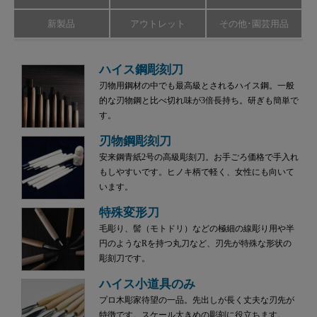
新製品
アウトレット
その他･園芸用品
ハイス鋼彫刻刀
刃物用鋼材の中でも最高級とされるハイス鋼。一般
的な刃物鋼と比べ切れ味が3倍長持ち。研ぎも簡単で
す。
刃物鋼彫刻刀
安来鋼青紙2号の高級彫刻刀。お手ごろ価格で手入れ
もしやすいです。ヒノキ柄で軽く、女性にも向いて
います。
特殊変形刀
毛彫り、髻（モトドリ）などの極細の線彫り用や半
円のようなRを持つ丸刀など、刃先が特殊な形状の
彫刻刀です。
ハイス小道具のみ
プロ木彫家待望の一品。先出しが長く丈夫な刃先が
特徴です。スケール大きめの彫刻に役立ちます。