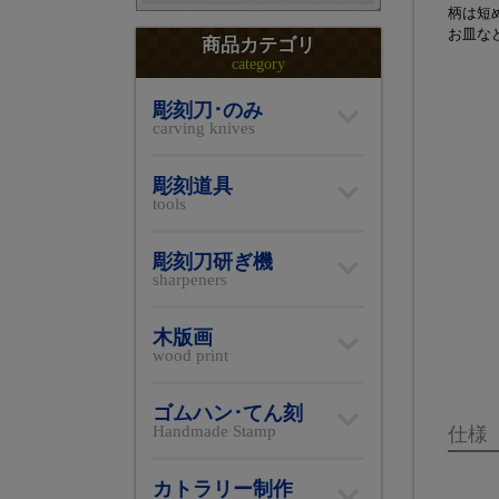
柄は短
お皿な
商品カテゴリ
category
彫刻刀･のみ
carving knives
彫刻道具
tools
彫刻刀研ぎ機
sharpeners
木版画
wood print
ゴムハン･てん刻
Handmade Stamp
仕様
カトラリー制作