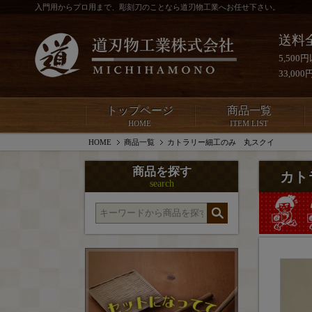
入門用からプロ用まで、彫刻刀のことなら道刃物工業へお任せ下さい。
送料
5,50
33,0
トップページ
商品一覧
HOME
ITEM LIST
HOME
商品一覧
カトラリー細工のみ 丸スクイ
商品を探す
カト
search