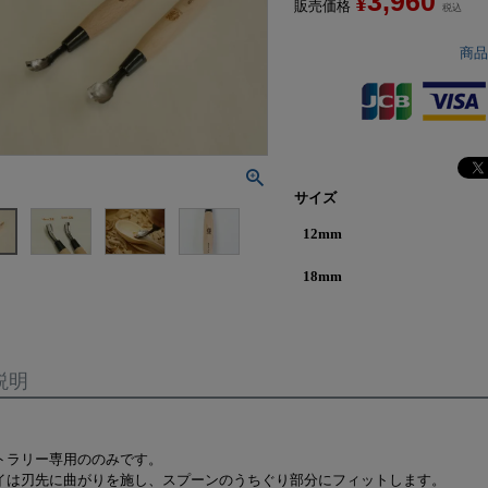
3,960
¥
販売価格
税込
商
サイズ
12mm
18mm
説明
トラリー専用ののみです。
イは刃先に曲がりを施し、スプーンのうちぐり部分にフィットします。