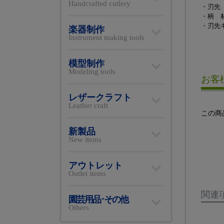
Handcrafted cutlery
・刃先 
・柄 
・刃先
楽器制作
Instrument making tools
模型制作
Modeling tools
お客
レザークラフト
Leather craft
この商
新製品
New items
アウトレット
Outlet items
関連
園芸用品･その他
Others