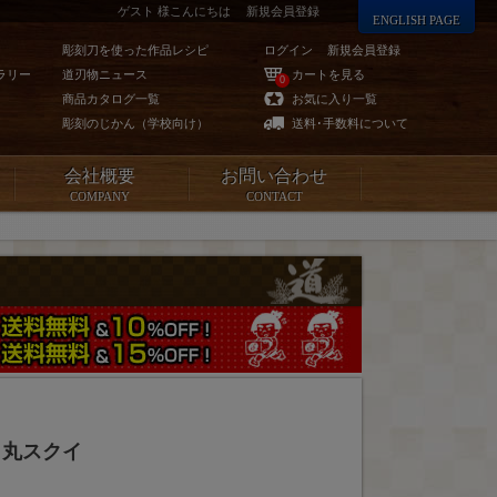
ゲスト 様こんにちは
新規会員登録
ENGLISH PAGE
彫刻刀を使った作品レシピ
ログイン
新規会員登録
ラリー
道刃物ニュース
カートを見る
0
商品カタログ一覧
お気に入り一覧
彫刻のじかん（学校向け）
送料･手数料について
会社概要
お問い合わせ
COMPANY
CONTACT
 丸スクイ