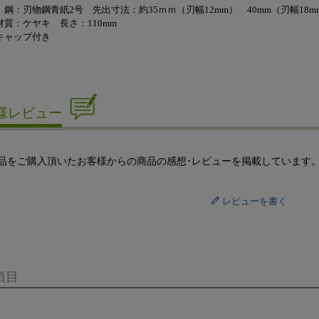
鋼：刃物鋼青紙2号 先出寸法：約35ｍｍ（刃幅12mm） 40mm（刃幅18m
材質：ケヤキ 長さ：110mm
キャップ付き
様レビュー
品をご購入頂いたお客様からの商品の感想･レビューを掲載しています
レビューを書く
項目