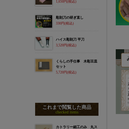
1,650
彫刻刀の研ぎ直し
330
ハイス彫刻刀 平刀
3,520
くらしの手仕事 木彫豆皿
セット
5,720
これまで閲覧した商品
checked items
カトラリー細工のみ 丸ス