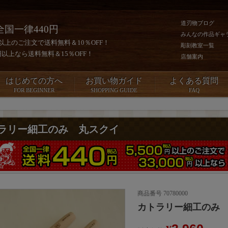
道刃物ブログ
全国一律440円
みんなの作品ギャ
0円以上のご注文で送料無料＆10％OFF！
彫刻教室一覧
00円以上なら送料無料＆15％OFF！
店舗案内
はじめての方へ
お買い物ガイド
よくある質問
FOR BEGINNER
SHOPPING GUIDE
FAQ
ラリー細工のみ 丸スクイ
商品番号
70780000
カトラリー細工のみ