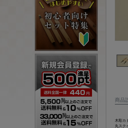
商品
木彫カ
丸スク