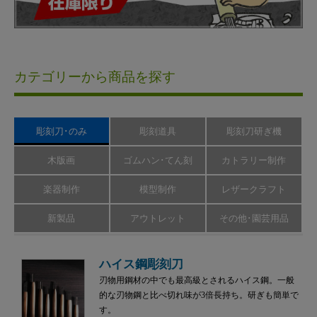
カテゴリーから商品を探す
彫刻刀･のみ
彫刻道具
彫刻刀研ぎ機
木版画
ゴムハン･てん刻
カトラリー制作
楽器制作
模型制作
レザークラフト
新製品
アウトレット
その他･園芸用品
ハイス鋼彫刻刀
刃物用鋼材の中でも最高級とされるハイス鋼。一般
的な刃物鋼と比べ切れ味が3倍長持ち。研ぎも簡単で
す。