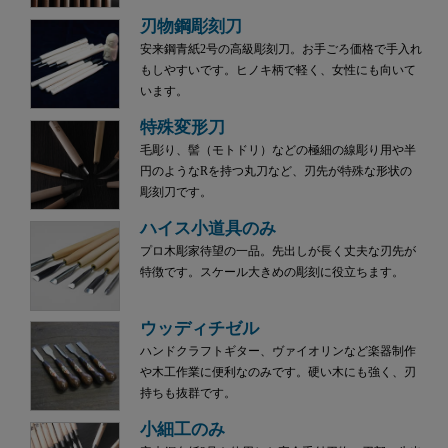
刃物鋼彫刻刀
安来鋼青紙2号の高級彫刻刀。お手ごろ価格で手入れ
もしやすいです。ヒノキ柄で軽く、女性にも向いて
います。
特殊変形刀
毛彫り、髻（モトドリ）などの極細の線彫り用や半
円のようなRを持つ丸刀など、刃先が特殊な形状の
彫刻刀です。
ハイス小道具のみ
プロ木彫家待望の一品。先出しが長く丈夫な刃先が
特徴です。スケール大きめの彫刻に役立ちます。
ウッディチゼル
ハンドクラフトギター、ヴァイオリンなど楽器制作
や木工作業に便利なのみです。硬い木にも強く、刃
持ちも抜群です。
小細工のみ