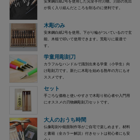
安来鋼白紙2号を使用した完全手付刃物。刃部の先出
が長く入り組んだところを削るのに便利です。
木彫のみ
安来鋼白紙2号を使用。下がり輪がついているので玄
能、木槌で叩いて使用できます。荒彫りに最適で
す。
学童用彫刻刀
カラフルなハンドルで識別出来る学童（小学生）向
け彫刻刀です。新たに木彫を始める熟年の方にもオ
ススメです。
セット
手ごろな価格と使いやすさで木彫り初心者や入門用
にオススメの刃物鋼彫刻刀セットです。
大人のおうち時間
仏像彫刻や能面制作等がご自宅で楽しめます。材料
と書籍（全カラー解説）付きセットは初心者にも安
心！