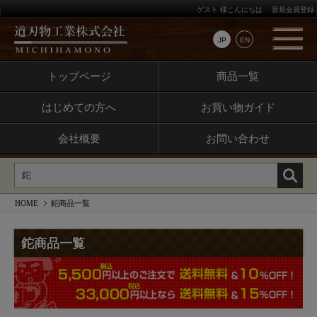
ゲスト 様こんにちは
新規会員登録
JP
EN
予約商品
トップページ
商品一覧
予約商品のみを表示
はじめての方へ
お買い物ガイド
並び順
会社概要
お問い合わせ
新着順
登録順
価格が安い順
HOME
鉈商品一覧
価格が高い順
優先度順
鉈商品一覧
レビュー順
キーワードヒット順
検索