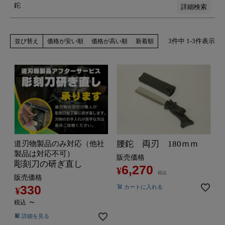
鉈
詳細検索
3
件中
1
-
3
件表示
並び替え
価格が安い順
価格が高い順
新着順
腰鉈 両刃 180ｍｍ
道刃物製品のみ対応（他社
製品は対応不可）
販売価格
彫刻刀の研ぎ直し
6,270
¥
税込
販売価格
330
カートに入れる
¥
税込
〜
詳細を見る