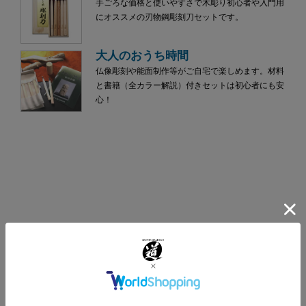
手ごろな価格と使いやすさで木彫り初心者や入門用
にオススメの刃物鋼彫刻刀セットです。
大人のおうち時間
仏像彫刻や能面制作等がご自宅で楽しめます。材料
と書籍（全カラー解説）付きセットは初心者にも安
心！
新着商品
フィンガースタンプ 7個セット