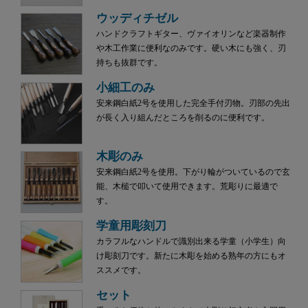
ウッディチゼル
ハンドクラフトギター、ヴァイオリンなど楽器制作
や木工作業に便利なのみです。硬い木にも強く、刃
持ちも抜群です。
小細工のみ
安来鋼白紙2号を使用した完全手付刃物。刃部の先出
が長く入り組んだところを削るのに便利です。
木彫のみ
安来鋼白紙2号を使用。下がり輪がついているので玄
能、木槌で叩いて使用できます。荒彫りに最適で
す。
学童用彫刻刀
カラフルなハンドルで識別出来る学童（小学生）向
け彫刻刀です。新たに木彫を始める熟年の方にもオ
ススメです。
セット