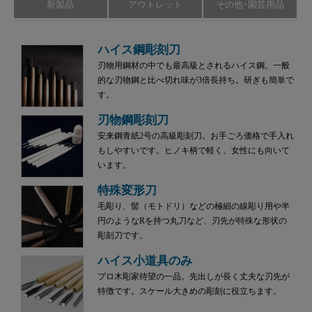
新製品
アウトレット
その他･園芸用品
ハイス鋼彫刻刀
刃物用鋼材の中でも最高級とされるハイス鋼。一般
的な刃物鋼と比べ切れ味が3倍長持ち。研ぎも簡単で
す。
刃物鋼彫刻刀
安来鋼青紙2号の高級彫刻刀。お手ごろ価格で手入れ
もしやすいです。ヒノキ柄で軽く、女性にも向いて
います。
特殊変形刀
毛彫り、髻（モトドリ）などの極細の線彫り用や半
円のようなRを持つ丸刀など、刃先が特殊な形状の
彫刻刀です。
ハイス小道具のみ
プロ木彫家待望の一品。先出しが長く丈夫な刃先が
特徴です。スケール大きめの彫刻に役立ちます。