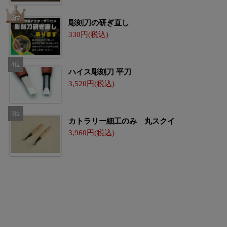
彫刻刀の研ぎ直し
330
ハイス彫刻刀 平刀
3,520
カトラリー細工のみ 丸スクイ
3,960