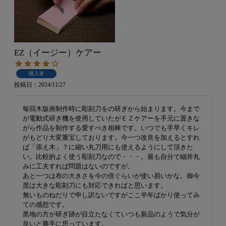
EZ（イージー）ケアー
購入者
投稿日
2024/11/27
毎回木版画制作時に彫刻刀をの研ぎから始まります。今まで
が電動式研ぎ機を使用していたがＥＺケアーを手元に置きな
がら作品を制作する愛すべき相棒です。いつでも手早くキレ
がもどり大変重宝しております。今一つ改良を加えるとすれ
ば「添え木」？に細い丸刀用にも使えるようにして頂きた
い。比較的よく使う彫刻刀なので・・・。最も自分で細井丸
みに工夫すれば問題はないのですが。

あと一つは布の大きさを今の倍ぐらいが使い易いかな。御今
度は大きな彫刻刀にも対応できればと思います。

無いものねだりで申し訳ないですがここ半年ばかり使ってみ
ての感想です。

黒地の方が研ぎ跡が目立たなくていつも新品のようで気分が
良いと勝手に思っています。