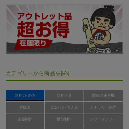
カテゴリーから商品を探す
彫刻刀･のみ
彫刻道具
彫刻刀研ぎ機
木版画
ゴムハン･てん刻
カトラリー制作
楽器制作
模型制作
レザークラフト