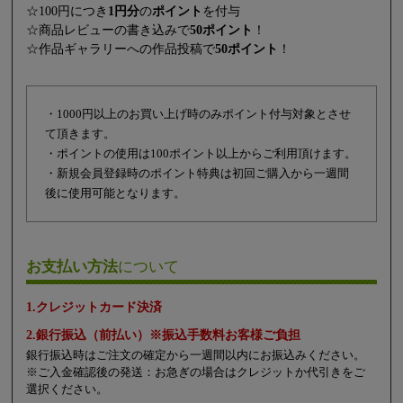
☆100円につき
1円分
の
ポイント
を付与
☆商品レビューの書き込みで
50ポイント
！
☆作品ギャラリーへの作品投稿で
50ポイント
！
・1000円以上のお買い上げ時のみポイント付与対象とさせ
て頂きます。
・ポイントの使用は100ポイント以上からご利用頂けます。
・新規会員登録時のポイント特典は初回ご購入から一週間
後に使用可能となります。
お支払い方法
について
1.クレジットカード決済
2.銀行振込（前払い）※振込手数料お客様ご負担
銀行振込時はご注文の確定から一週間以内にお振込みください。
※ご入金確認後の発送：お急ぎの場合はクレジットか代引きをご
選択ください。