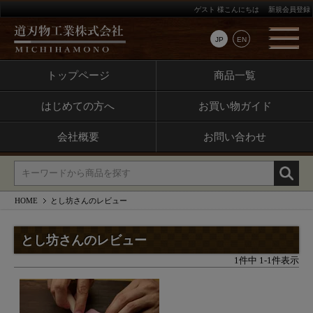
ゲスト 様こんにちは
新規会員登録
JP
EN
トップページ
商品一覧
はじめての方へ
お買い物ガイド
会社概要
お問い合わせ
HOME
とし坊さんのレビュー
とし坊さんのレビュー
1
件中
1
-
1
件表示