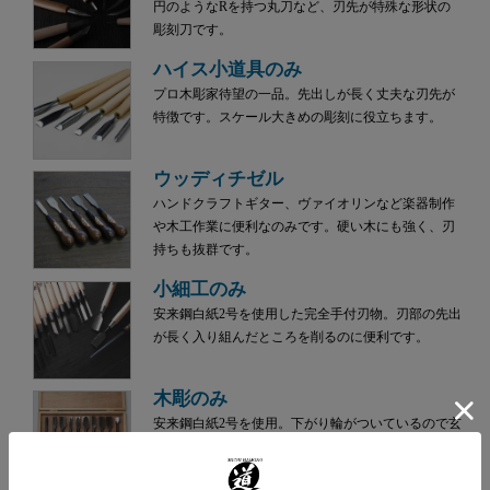
円のようなRを持つ丸刀など、刃先が特殊な形状の
彫刻刀です。
ハイス小道具のみ
プロ木彫家待望の一品。先出しが長く丈夫な刃先が
特徴です。スケール大きめの彫刻に役立ちます。
ウッディチゼル
ハンドクラフトギター、ヴァイオリンなど楽器制作
や木工作業に便利なのみです。硬い木にも強く、刃
持ちも抜群です。
小細工のみ
安来鋼白紙2号を使用した完全手付刃物。刃部の先出
が長く入り組んだところを削るのに便利です。
木彫のみ
安来鋼白紙2号を使用。下がり輪がついているので玄
能、木槌で叩いて使用できます。荒彫りに最適で
す。