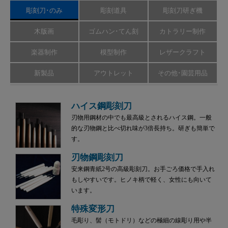
彫刻刀･のみ
彫刻道具
彫刻刀研ぎ機
木版画
ゴムハン･てん刻
カトラリー制作
楽器制作
模型制作
レザークラフト
新製品
アウトレット
その他･園芸用品
ハイス鋼彫刻刀
刃物用鋼材の中でも最高級とされるハイス鋼。一般
的な刃物鋼と比べ切れ味が3倍長持ち。研ぎも簡単で
す。
刃物鋼彫刻刀
安来鋼青紙2号の高級彫刻刀。お手ごろ価格で手入れ
もしやすいです。ヒノキ柄で軽く、女性にも向いて
います。
特殊変形刀
毛彫り、髻（モトドリ）などの極細の線彫り用や半