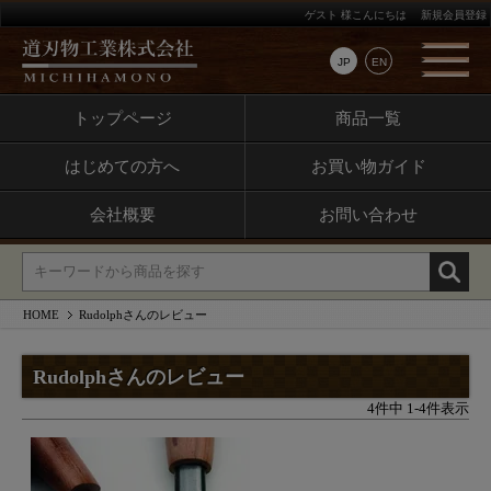
ゲスト 様こんにちは
新規会員登録
JP
EN
トップページ
商品一覧
はじめての方へ
お買い物ガイド
会社概要
お問い合わせ
HOME
Rudolphさんのレビュー
Rudolphさんのレビュー
4
件中
1
-
4
件表示