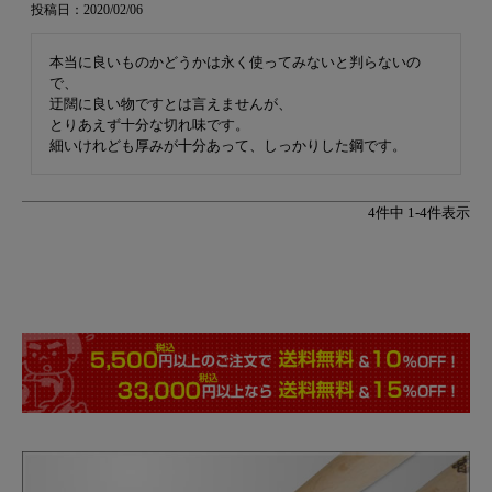
投稿日
2020/02/06
本当に良いものかどうかは永く使ってみないと判らないの
で、

迂闊に良い物ですとは言えませんが、

とりあえず十分な切れ味です。

細いけれども厚みが十分あって、しっかりした鋼です。
4
件中
1
-
4
件表示