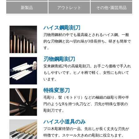
新製品
アウトレット
その他･園芸用品
ハイス鋼彫刻刀
刃物用鋼材の中でも最高級とされるハイス鋼。一般
的な刃物鋼と比べ切れ味が3倍長持ち。研ぎも簡単で
す。
刃物鋼彫刻刀
安来鋼青紙2号の高級彫刻刀。お手ごろ価格で手入れ
もしやすいです。ヒノキ柄で軽く、女性にも向いて
います。
特殊変形刀
毛彫り、髻（モトドリ）などの極細の線彫り用や半
円のようなRを持つ丸刀など、刃先が特殊な形状の
彫刻刀です。
ハイス小道具のみ
プロ木彫家待望の一品。先出しが長く丈夫な刃先が
特徴です。スケール大きめの彫刻に役立ちます。