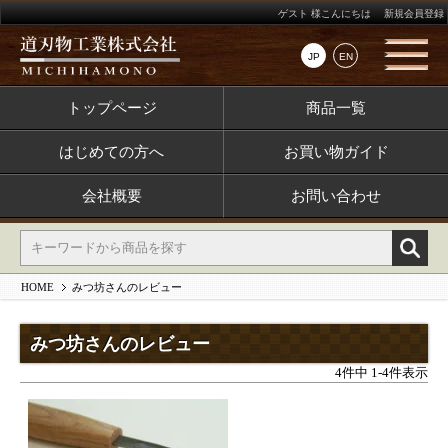
ゲスト 様こんにちは
新規会員登録
JP
EN
トップページ
商品一覧
はじめての方へ
お買い物ガイド
会社概要
お問い合わせ
HOME
みつ坊さんのレビュー
みつ坊さんのレビュー
4
件中
1
-
4
件表示