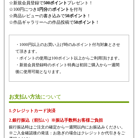
☆新規会員登録で
500ポイント
プレゼント！
☆100円につき
1円分
の
ポイント
を付与
☆商品レビューの書き込みで
50ポイント
！
☆作品ギャラリーへの作品投稿で
50ポイント
！
・1000円以上のお買い上げ時のみポイント付与対象とさせ
て頂きます。
・ポイントの使用は100ポイント以上からご利用頂けます。
・新規会員登録時のポイント特典は初回ご購入から一週間
後に使用可能となります。
お支払い方法
について
1.クレジットカード決済
2.銀行振込（前払い）※振込手数料お客様ご負担
銀行振込時はご注文の確定から一週間以内にお振込みください。
※ご入金確認後の発送：お急ぎの場合はクレジットか代引きをご