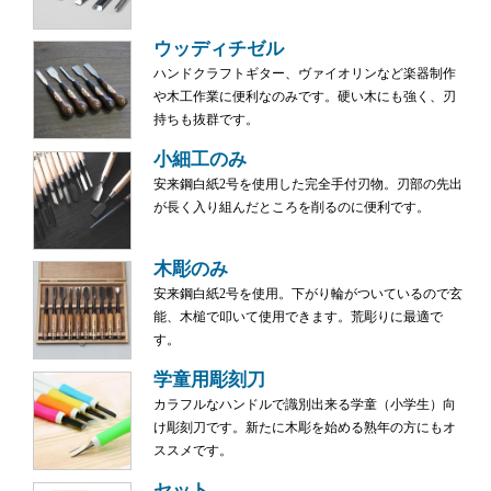
ウッディチゼル
ハンドクラフトギター、ヴァイオリンなど楽器制作
や木工作業に便利なのみです。硬い木にも強く、刃
持ちも抜群です。
小細工のみ
安来鋼白紙2号を使用した完全手付刃物。刃部の先出
が長く入り組んだところを削るのに便利です。
木彫のみ
安来鋼白紙2号を使用。下がり輪がついているので玄
能、木槌で叩いて使用できます。荒彫りに最適で
す。
学童用彫刻刀
カラフルなハンドルで識別出来る学童（小学生）向
け彫刻刀です。新たに木彫を始める熟年の方にもオ
ススメです。
セット