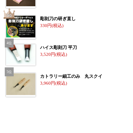
彫刻刀の研ぎ直し
330
ハイス彫刻刀 平刀
3,520
カトラリー細工のみ 丸スクイ
3,960