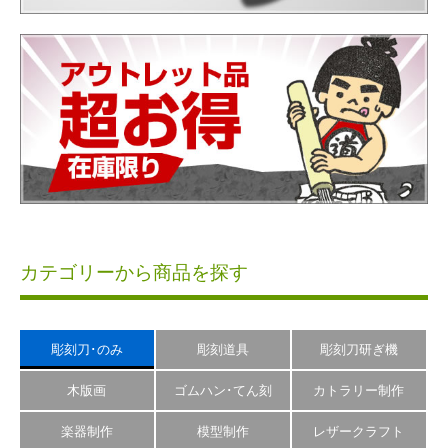
カテゴリーから商品を探す
彫刻刀･のみ
彫刻道具
彫刻刀研ぎ機
木版画
ゴムハン･てん刻
カトラリー制作
楽器制作
模型制作
レザークラフト