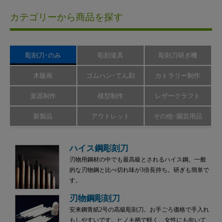
カテゴリーから商品を探す
彫刻刀･のみ
彫刻道具
彫刻刀研ぎ機
木版画
ゴムハン･てん刻
カトラリー制作
楽器制作
模型制作
レザークラフト
新製品
アウトレット
その他･園芸用品
ハイス鋼彫刻刀
刃物用鋼材の中でも最高級とされるハイス鋼。一般
的な刃物鋼と比べ切れ味が3倍長持ち。研ぎも簡単で
す。
刃物鋼彫刻刀
安来鋼青紙2号の高級彫刻刀。お手ごろ価格で手入れ
もしやすいです。ヒノキ柄で軽く、女性にも向いて