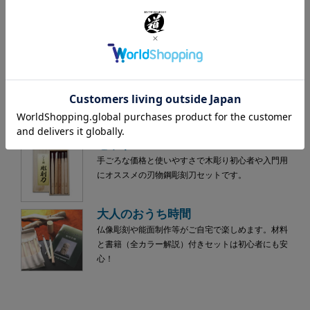
木彫のみ
安来鋼白紙2号を使用。下がり輪がついているので玄
能、木槌で叩いて使用できます。荒彫りに最適で
す。
学童用彫刻刀
カラフルなハンドルで識別出来る学童（小学生）向
け彫刻刀です。新たに木彫を始める熟年の方にもオ
ススメです。
セット
手ごろな価格と使いやすさで木彫り初心者や入門用
にオススメの刃物鋼彫刻刀セットです。
大人のおうち時間
仏像彫刻や能面制作等がご自宅で楽しめます。材料
と書籍（全カラー解説）付きセットは初心者にも安
心！