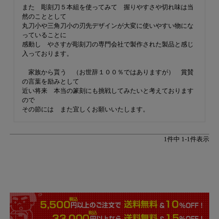
また　彫刻刀５本組を使ってみて　握りやすさや切れ味は当
然のこととして

丸刀小や三角刀小の刃先デザインが大変に使いやすい物にな
っていることに

感動し　やさすが彫刻刀の専門会社で製作された製品と感じ
入っております。

　家族から貰う　（お世辞１００％ではありますが）　賞賛
の言葉を励みとして

近い将来　本当の篆刻にも挑戦してみたいと考えております
ので

1
件中
1
-
1
件表示