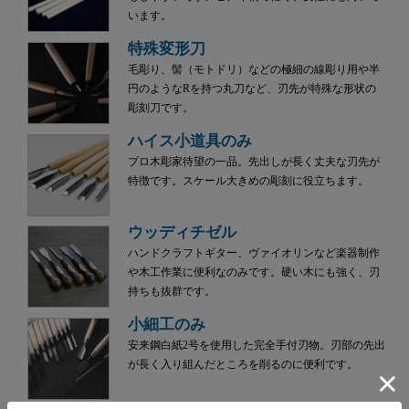
います。
特殊変形刀
毛彫り、髻（モトドリ）などの極細の線彫り用や半
円のようなRを持つ丸刀など、刃先が特殊な形状の
彫刻刀です。
ハイス小道具のみ
プロ木彫家待望の一品。先出しが長く丈夫な刃先が
特徴です。スケール大きめの彫刻に役立ちます。
ウッディチゼル
ハンドクラフトギター、ヴァイオリンなど楽器制作
や木工作業に便利なのみです。硬い木にも強く、刃
持ちも抜群です。
小細工のみ
安来鋼白紙2号を使用した完全手付刃物。刃部の先出
が長く入り組んだところを削るのに便利です。