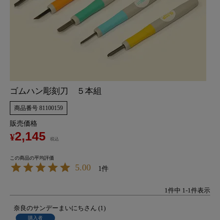
ゴムハン彫刻刀 ５本組
商品番号
81100159
販売価格
2,145
¥
税込
5.00
1
1
件中
1
-
1
件表示
奈良のサンデーまいにち
1
購入者