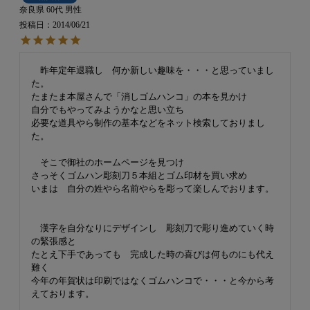
奈良県
60代
男性
投稿日
2014/06/21
　昨年定年退職し　何か新しい趣味を・・・と思っていまし
た。

たまたま本屋さんで「消しゴムハンコ」の本を見かけ

自分でもやってみようかなと思い立ち　

必要な道具やら制作の基本などをネット検索しておりまし
た。

　そこで御社のホームページを見つけ

さっそくゴムハン彫刻刀５本組とゴム印材を買い求め 

いまは　自分の姓やら名前やらを彫って楽しんでおります。

　漢字を自分なりにデザインし　彫刻刀で彫り進めていく時
の緊張感と 

たとえ下手であっても　完成した時の喜びは何ものにも代え
難く

今年の年賀状は印刷ではなくゴムハンコで・・・と今から考
えております。
